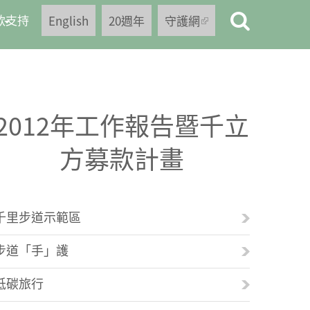
款支持
English
20週年
守護網
(link is
external)
2012年工作報告暨千立
方募款計畫
千里步道示範區
步道「手」護
低碳旅行