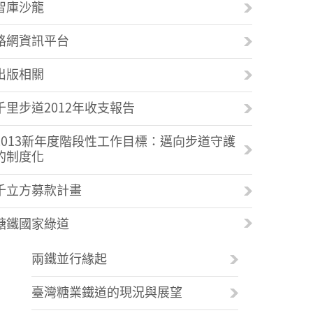
智庫沙龍
路網資訊平台
出版相關
千里步道2012年收支報告
2013新年度階段性工作目標：邁向步道守護
的制度化
千立方募款計畫
糖鐵國家綠道
兩鐵並行緣起
臺灣糖業鐵道的現況與展望