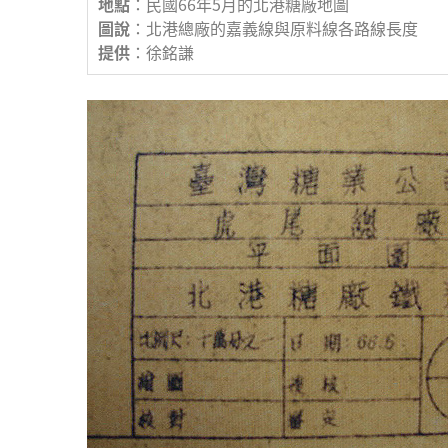
地點
：民國66年5月的北港糖廠地圖
圖說
：北港總廠的嘉義線與原料線各路線長度
提供
：徐銘謙