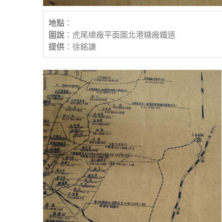
地點
：
圖說
：虎尾總廠平面圖北港糖廠鐵道
提供
：徐銘謙