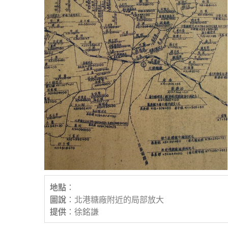
地點
：
圖說
：北港糖廠附近的局部放大
提供
：徐銘謙