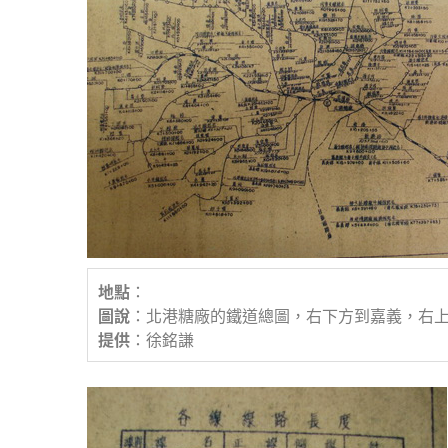
地點
：
圖說
：北港糖廠的鐵道總圖，右下方到嘉義，右
提供
：徐銘謙