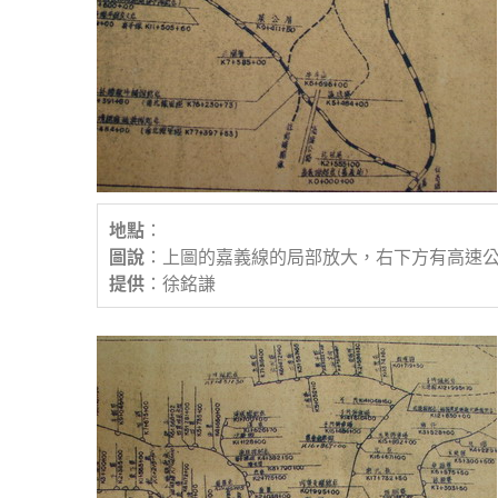
地點
：
圖說
：上圖的嘉義線的局部放大，右下方有高速
提供
：徐銘謙