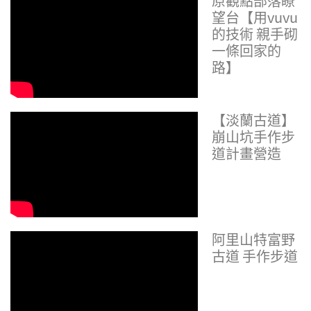
原觀點部落瞭
望台【用vuvu
的技術 親手砌
一條回家的
路】
【淡蘭古道】
崩山坑手作步
道計畫營造
阿里山特富野
古道 手作步道