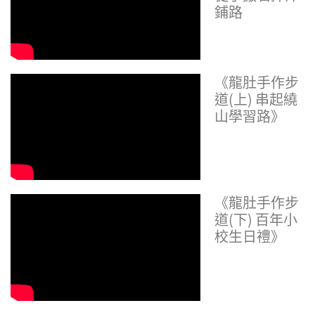
鋪路
《龍肚手作步
道(上) 串起繞
山學習路》
《龍肚手作步
道(下) 百年小
校生日禮》