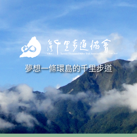
Skip to navigation
移至主內容
夢想一條環島的千里步道