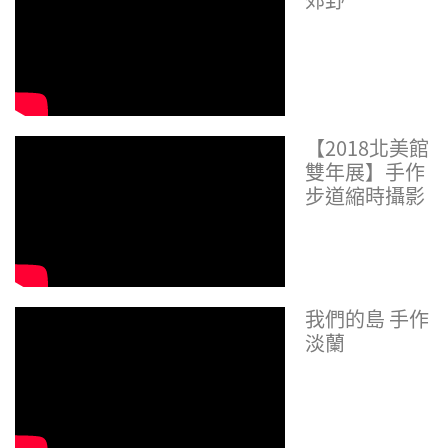
【2018北美館
雙年展】手作
步道縮時攝影
我們的島 手作
淡蘭