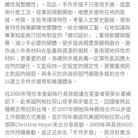
續性與整體性」。因此，手作步道不只是用手做、或要
用什麼工法，從事前規劃開始，順應步道所在地的氣
候、地質、生態等環境特性，考量人文歷史脈絡、使用
者特性與兼顧棲地整體性，結合傳統工藝、在地知識與
專業知能進行因地制宜的「適切設計」；重視軟體與服
務，減少不必要的硬體，使步道與周遭景觀相融合，施
作減少外來材料在能量與資源的損耗，善用現地特性的
材料；更重要的是，為確保步道具備一定彈性能因應大
自然的變化，又能保持一定程度的穩定性，更需重視民
主對話的過程，與多元的非政府部門展開多樣的合作，
以建立手作步道常態維護體系。
自2006年現任本會副執行長徐銘謙在客委會築夢計畫補
助下，赴美國阿帕拉契山徑參與步道志工，回國後將此
種概念帶回到台灣，於2007年開始與林務局合作以步道
工作假期方式推動，並於同年邀請到美國阿帕拉契山徑
領隊Christine Hoyer來台分享經驗。2009年與其他NGO
合作持續推動，並正式命名「手作步道」，既非好像沒