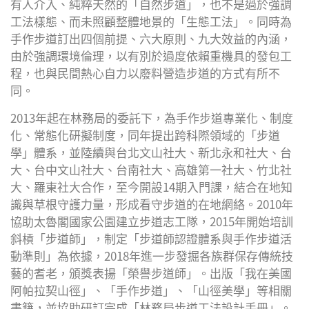
有人介入、純粹天然的「自然步道」，也不是過於強調
工法樣態、而未照顧整體地景的「生態工法」。同時為
手作步道訂出四個前提、六大原則、九大效益的內涵，
由於強調環境倫理，以有別於過度依賴重機具的發包工
程，也與民間熱心自力以廢料營造步道的方式有所不
同。
2013年起在林務局的委託下，為手作步道專業化、制度
化、常態化研擬制度，同年提出跨科際領域的「步道
學」體系，並陸續與台北文山社大、新北永和社大、台
大、台中文山社大、台南社大、高雄第一社大、竹北社
大、羅東社大合作，至今開設14期入門課，結合在地知
識與草根守護力量，形成看守步道的在地網絡。2010年
協助太魯閣國家公園建立步道志工隊，2015年開始培訓
斜槓「步道師」，制定「步道師認證體系與手作步道活
動準則」為依據，2018年進一步發掘各族群保存傳統技
藝的耆老，頒獎表揚「榮譽步道師」。出版「我在美國
阿帕拉契山徑」、「手作步道」、「山徑美學」等相關
書籍，並協助研訂完成「林務局步道工法設計手冊」。