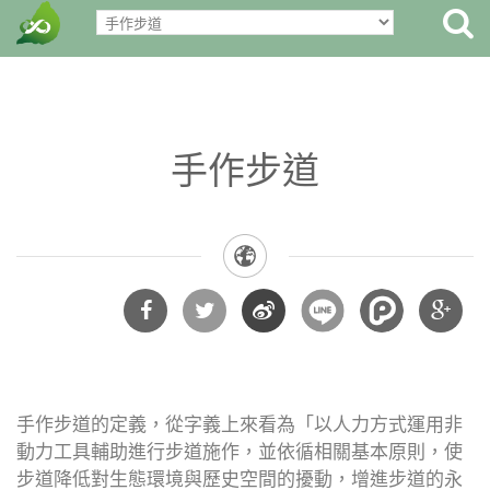
手作步道
分享
分享
分享
分享
到
到
到微
到
手作步道的定義，從字義上來看為「以人力方式運用非
Facebook
Twitter
博
Google
動力工具輔助進行步道施作，並依循相關基本原則，使
步道降低對生態環境與歷史空間的擾動，增進步道的永
Plus