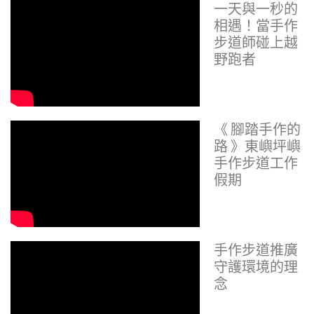
一天與一秒的
相遇！當手作
步道師碰上越
野跑者
《 腳踏手作的
路 》東嶼坪嶼
手作步道工作
假期
手作步道推廣
守護環境的理
念