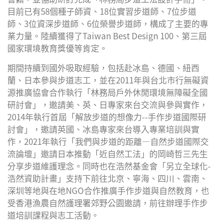
目前已有58個種子師資、18位實習步道師、7位步道
師、3位資深步道師、6位榮譽步道師，構成了主要的專
業力量。陸續獲得了Taiwan Best Design 100、第三屆
國家環境教育獎優等肯定。
期間持續到國外吸取經驗，包括赴冰島、德國、紐西
蘭、日本參與步道志工，並在2011年與台北市行無礙資
源推廣協會合作執行「林務局戶外休閒環境無障礙全國
研討會」，邀請美、英、日專家來台交流與參與實作，
2014年執行首屆「解放步道的想像力--手作步道國際研
討會」，邀請英國、冰島專家來台導入專業培訓與實
作，2021年執行「我們與步道的距離—自然步道國際交
流論壇」邀請日本推動「近自然工法」的岡崎哲三先生
分享步道維護理念。同時也在浩然基金會「另立全球化-
浩然資助計畫」支持下前往北京、寧海、四川、雲南、
深圳等地與在地NGO合作推廣手作步道與自然教育，也
受香港漁農自然護理署郊野公園邀請，前往辦理手作步
道培訓課程與志工活動。