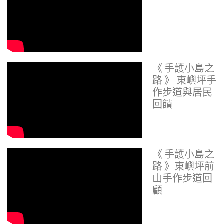
《 手護小島之
路 》 東嶼坪手
作步道與居民
回饋
《 手護小島之
路 》東嶼坪前
山手作步道回
顧