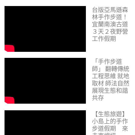
台版亞馬遜森
林手作步道！
宜蘭南澳古道
３天２夜野營
工作假期
「手作步道
師」 翻轉傳統
工程思維 就地
取材 師法自然
展現生態和諧
共存
【生態旅遊】
小島上的手作
步道假期 來