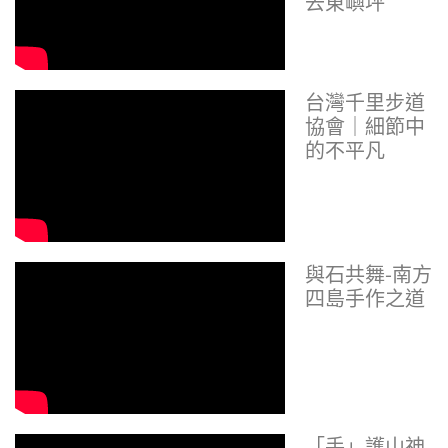
去東嶼坪
台灣千里步道
協會｜細節中
的不平凡
與石共舞-南方
四島手作之道
「手」護山神