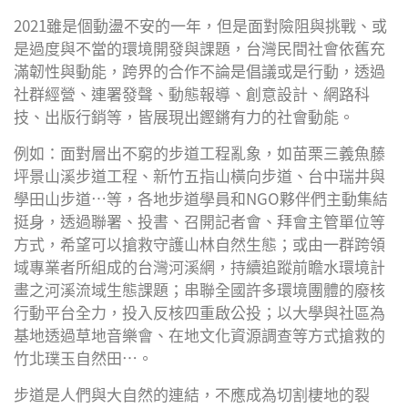
2021雖是個動盪不安的一年，但是面對險阻與挑戰、或
是過度與不當的環境開發與課題，台灣民間社會依舊充
滿韌性與動能，跨界的合作不論是倡議或是行動，透過
社群經營、連署發聲、動態報導、創意設計、網路科
技、出版行銷等，皆展現出鏗鏘有力的社會動能。
例如：面對層出不窮的步道工程亂象，如苗栗三義魚藤
坪景山溪步道工程、新竹五指山橫向步道、台中瑞井與
學田山步道⋯等，各地步道學員和NGO夥伴們主動集結
挺身，透過聯署、投書、召開記者會、拜會主管單位等
方式，希望可以搶救守護山林自然生態；或由一群跨領
域專業者所組成的台灣河溪網，持續追蹤前瞻水環境計
畫之河溪流域生態課題；串聯全國許多環境團體的廢核
行動平台全力，投入反核四重啟公投；以大學與社區為
基地透過草地音樂會、在地文化資源調查等方式搶救的
竹北璞玉自然田⋯。
步道是人們與大自然的連結，不應成為切割棲地的裂