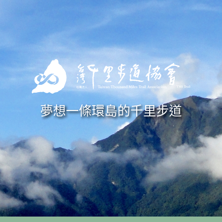
Skip to navigation
移至主內容
夢想一條環島的千里步道