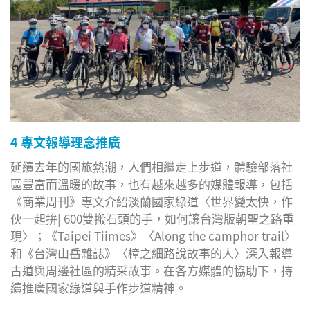
4 專文報導理念推廣
延續去年的國旅熱潮，人們相繼走上步道，體驗部落社
區豐富而溫暖的故事，也有越來越多的媒體報導，包括
《商業周刊》專文介紹淡蘭國家綠道〈世界變太快，作
伙一起拚| 600雙搬石頭的手，如何讓台灣版朝聖之路重
現〉；《Taipei Tiimes》〈Along the camphor trail〉
和《台灣山岳雜誌》〈樟之細路說故事的人〉深入報導
古道與周邊社區的精采故事。在各方媒體的協助下，持
續推廣國家綠道與手作步道精神。