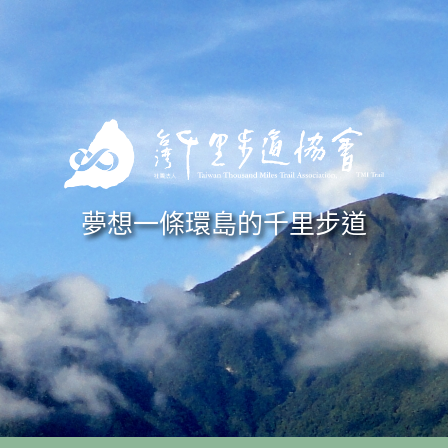
Skip to navigation
移至主內容
夢想一條環島的千里步道