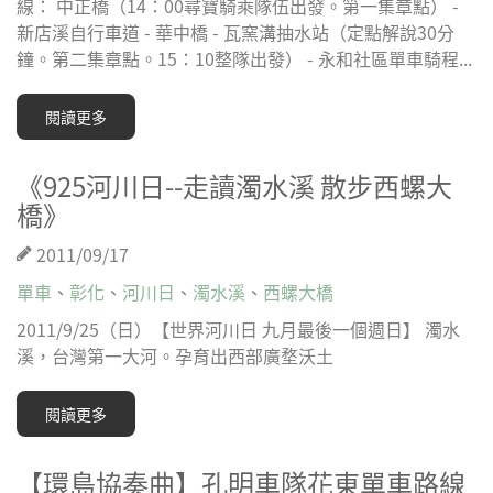
線： 中正橋（14：00尋寶騎乘隊伍出發。第一集章點） -
新店溪自行車道 - 華中橋 - 瓦窯溝抽水站（定點解說30分
鐘。第二集章點。15：10整隊出發） - 永和社區單車騎程...
閱讀更多
《925河川日--走讀濁水溪 散步西螺大
橋》
2011/09/17
單車
、
彰化
、
河川日
、
濁水溪
、
西螺大橋
2011/9/25（日）【世界河川日 九月最後一個週日】 濁水
溪，台灣第一大河。孕育出西部廣堥沃土
閱讀更多
【環島協奏曲】孔明車隊花東單車路線