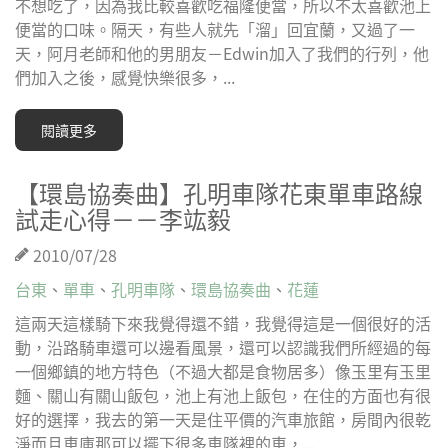
不想吃了，因為我比較喜歡吃福隆便當，所以不太喜歡池上
便當的口味。隔天，有些人就先「溜」回宜蘭，又過了一
天，阿月老師和他的男朋友－Edwin加入了我們的行列，他
們加入之後，感覺快樂很多，...
閱讀更多
【環島協奏曲】孔明車隊花東單車路線
試走心得－－李竑毅
2010/07/28
台東
、
單車
、
孔明車隊
、
環島協奏曲
、
花蓮
這兩天這樣騎下來我覺得還不錯，我覺得這是一個很好的活
動，沿路騎車還可以邊看風景，還可以認識我們所經過的每
一個鄉鎮的地方特色（不過大都是食物居多）像玉里有玉里
麵、關山有關山飯包，池上有池上飯包，在住的方面也有很
好的選擇，我去的第一天是住平價的汽車旅館，房間內很乾
淨而且車庫那可以擺下很多車隊裡的車，...