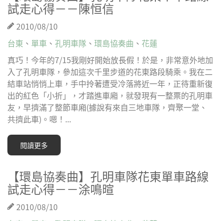
試走心得－－陳恒信
2010/08/10
台東
、
單車
、
孔明車隊
、
環島協奏曲
、
花蓮
真巧！今年的7/15我剛好開始放長假！於是，非常意外地加
入了孔明車隊，參加這次千里步道的花東路段騎乘。我在二
結車站悄悄上車，手中拎著遭受冷落將近一年，正待重新復
出的紅色「小折」，才踏進車廂，就發現有一整票的孔明車
友，早擠滿了整節車廂(據說有來自三地車隊，齊聚一堂、
共擠此車)。嗯！...
閱讀更多
【環島協奏曲】孔明車隊花東單車路線
試走心得－－涂鳴暄
2010/08/10