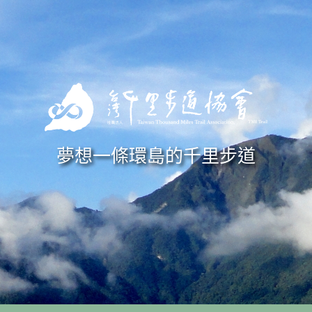
Skip to navigation
移至主內容
夢想一條環島的千里步道