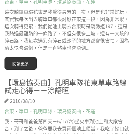
台東
、
單車
、
孔明車隊
、
環島協奏曲
、
花蓮
這次騎單車環花東是我覺得最累的一次，但是也非常好玩。
其實我每次出去騎單車都很討厭花東這一段，因為非常累，
這次騎得更累，我們從池上騎去台東時是騎縣道197，這是
我騎過最難騎的一條路了，不但有很多上坡，還有一大段的
碎石路，我每次遇到有碎石或沙子的地方都會很害怕，因為
騎太快會滑倒，但是一直煞車也會滑倒...
閱讀更多
【環島協奏曲】孔明車隊花東單車路線
試走心得－－涂語晅
2010/08/10
台東
、
單車
、
孔明車隊
、
環島協奏曲
、
花蓮
我、哥哥和爸爸第四天－6/17(六)坐火車到池上和大家會
合，到了之後，爸爸要我去買兩個池上便當，我吃了幾口就