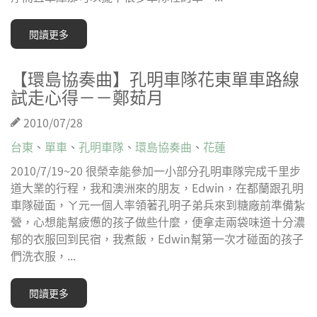
閱讀更多
【環島協奏曲】孔明車隊花東單車路線
試走心得－－鄭茹月
2010/07/28
台東
、
單車
、
孔明車隊
、
環島協奏曲
、
花蓮
2010/7/19~20 很榮幸能參加一小部分孔明車隊完成千里步
道大業的行程，我和澳洲來的朋友，Edwin，在都蘭跟孔明
車隊碰面，ㄚ元一個人率領著孔明子弟兵來到糖廠前準備紮
營，心想能幫疲憊的孩子做些什麼，便拿走兩袋味道十分濃
郁的衣服回到民宿，我煮飯，Edwin幫第一次才碰面的孩子
們洗衣服，...
閱讀更多