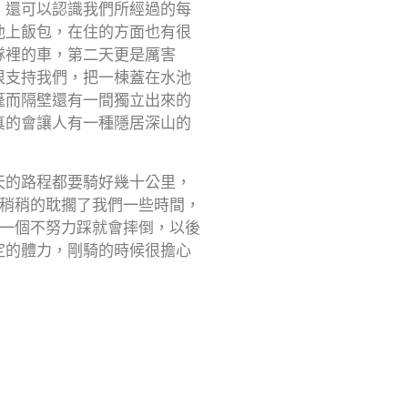
，還可以認識我們所經過的每
池上飯包，在住的方面也有很
ter
博
Google
隊裡的車，第二天更是厲害
Plus
很支持我們，把一棟蓋在水池
篷而隔壁還有一間獨立出來的
真的會讓人有一種隱居深山的
天的路程都要騎好幾十公里，
有稍稍的耽擱了我們一些時間，
，一個不努力踩就會摔倒，以後
定的體力，剛騎的時候很擔心
。