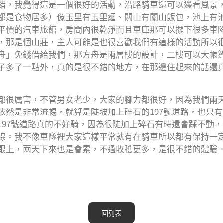
錯，我覺得這是一個很好的活動，沿路騎車還可以邊看風景
都是食物居多）像玉里有玉里麵、關山有關山飯包，池上有
Facebook
Twit
平價的汽車旅館，房間內很乾淨而且車庫那可以擺下很多車
，那是個山莊，主人可能是也很喜歡我們有這樣的活動所以
舟」免錢借給我們，那方舟是兩層樓的設計，二樓可以大帳
子多了一點外，真的是很不錯的地方，在那邊住起來的話還
都很厲害，不管男女老少，大家的腳力都很好，因為我們兩
依然是非常流暢，就算是陡坡加上碎石的197號道路，也只
197號道路真的不好騎，因為很陡加上碎石有時還會踩不動
線。我不像車隊裡大家這樣平常就有在騎車所以都有保持一
跟上，兩天下來也是會累，不過收穫更多，是很不錯的體驗
回列表