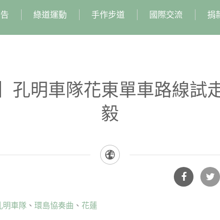
公告
綠道運動
手作步道
國際交流
捐
】孔明車隊花東單車路線試
毅
分享
分享
孔明車隊
環島協奏曲
花蓮
到
到