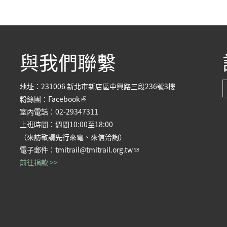
與我們聯繫
地址：231006 新北市新店區中興路三段236號3樓
(link is external)
粉絲團：
Facebook
室內電話：02-29347311
上班時間：週間10:00至18:00
（來訪敬請先行來電、來信洽詢）
(link sends e-mail)
電子郵件：
tmitrail@tmitrail.org.tw
前往捐款 >>