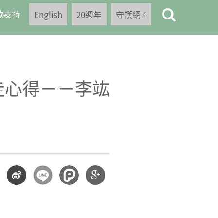
款支持
English
20週年
守護網
(link is
external)
走心得－－李竑
分享
分享
到微
到