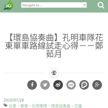
【環島協奏曲】孔明車隊花
東單車路線試走心得－－鄭
茹月
分享
分享
分享
分享
2010/07/28
到
到
到微
到
台東
單車
孔明車隊
環島協奏曲
花蓮