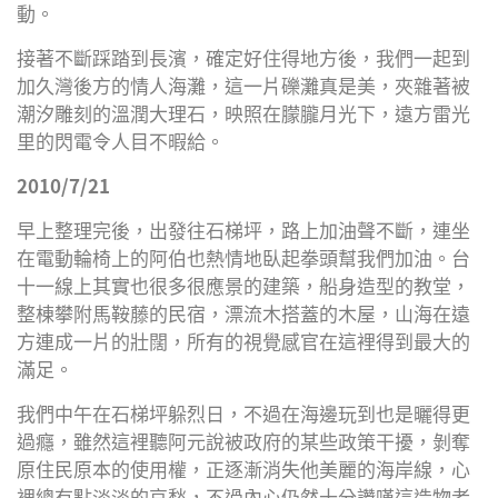
動。
接著不斷踩踏到長濱，確定好住得地方後，我們一起到
加久灣後方的情人海灘，這一片礫灘真是美，夾雜著被
潮汐雕刻的溫潤大理石，映照在朦朧月光下，遠方雷光
里的閃電令人目不暇給。
2010/7/21
早上整理完後，出發往石梯坪，路上加油聲不斷，連坐
在電動輪椅上的阿伯也熱情地臥起拳頭幫我們加油。台
十一線上其實也很多很應景的建築，船身造型的教堂，
整棟攀附馬鞍藤的民宿，漂流木搭蓋的木屋，山海在遠
方連成一片的壯闊，所有的視覺感官在這裡得到最大的
滿足。
我們中午在石梯坪躲烈日，不過在海邊玩到也是曬得更
過癮，雖然這裡聽阿元說被政府的某些政策干擾，剝奪
原住民原本的使用權，正逐漸消失他美麗的海岸線，心
裡總有點淡淡的哀愁，不過內心仍然十分讚嘆這造物者