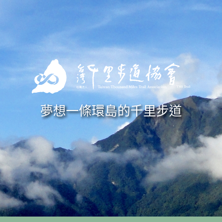
Skip to navigation
移至主內容
夢想一條環島的千里步道