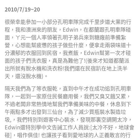
Facebook
Twitter
博
Google
2010/7/19~20
Plus
很榮幸能參加一小部分孔明車隊完成千里步道大業的行
程，我和澳洲來的朋友，Edwin，在都蘭跟孔明車隊碰
面，ㄚ元一個人率領著孔明子弟兵來到糖廠前準備紮
營，心想能幫疲憊的孩子做些什麼，便拿走兩袋味道十
分濃郁的衣服回到民宿，我煮飯，Edwin幫第一次才碰
面的孩子們洗衣服，真是為難他了!(後來才知道都蘭派
出所就有脫水機和洗衣粉!我們還在民宿趴在地上洗半
天，還沒脫水機)。
隔天我們為了等衣服乾，直到中午才在成功追到孔明車
隊，一起到一家原住民餐廳用餐，我們又臭又餓又累，
不過老闆非常熱情地幫我們準備美味的中餐，休息到下
午兩點多才出發到三仙台，為了減少買瓶裝水製造垃
圾,，我們特別到遊客中心裝水，發現那裏空調開太冷，
Edwin還特別學中文告誡工作人員說:[太冷不好，地球會
碰]，唱作俱佳! 也讓孩子看到愛地球的人正義敢言的行