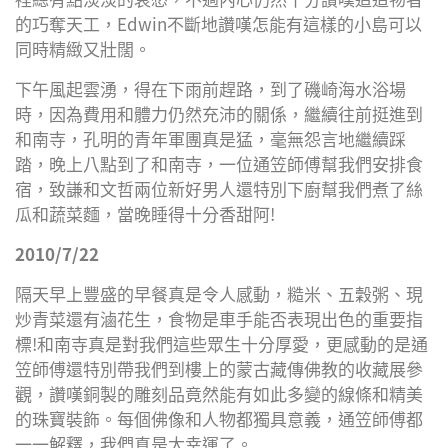
的巧奪天工，Edwin不斷地讚嘆怎能有這樣的小島可以
同時精緻又壯闊。
下午風起雲湧，得在下雨前趕路，到了磯崎海水浴場
時，因為費用和體力仍然充沛的關係，繼續往前挺進到
和南寺，孔明的青年軍團真是猛，毫無怨言地繼續踩
踏，晚上八點到了和南寺，一位通笠師傅幫我們安排食
宿，致謙和文哲兩位新好男人還特別下廚幫我們煮了絲
瓜和蔬菜麵，當晚睡得十分香甜阿!
2010/7/22
隔天早上豐盛的早餐真是令人感動，糙米、五穀粥、現
炒青菜還有滷花生，食物是車手能否表現出色的重要指
標!和南寺真是對我們這些眾生十分厚愛，更感動的是通
笠師傅還特別帶我們到樓上的蒙古藏傳佛教的收藏展參
觀，讚嘆銅製的雕刻品竟然能有如此多變的線條和精美
的珠寶裝飾。每個佛像和人物都獨具意義，通笠師傅都
一一解釋，我們真是太幸運了。