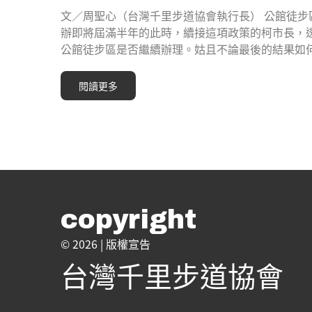
文／周聖心（台灣千里步道協會執行長） 公館徒步
辦即將屆滿半年的此時，續接這項政策的柯市長，透過
公館徒步區是否繼續辦理。姑且不論最後的結果如何
閱讀更多
copyright
© 2026 |
版權宣告
台灣千里步道協會