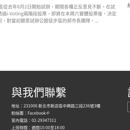
區從去年8月2日開始試辦，期間各種正反意見不斷，在試
i-Voting兩階段投票，即將在本周六實體投票後，決定
，對當初願意試辦公館徒步區的郝市長團隊，...
與我們聯繫
地址：231006 新北市新店區中興路三段236號3樓
(link is external)
粉絲團：
Facebook
室內電話：02-29347311
上班時間：週間10:00至18:00