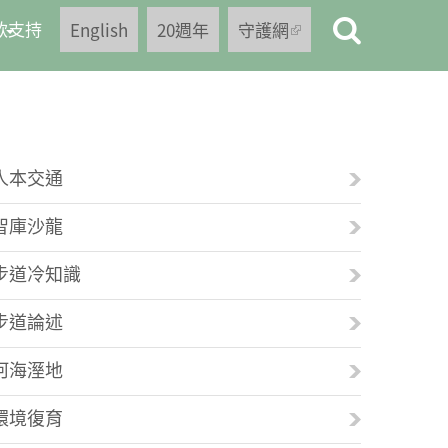
款支持
English
20週年
守護網
(link is
external)
人本交通
智庫沙龍
步道冷知識
步道論述
河海溼地
環境復育