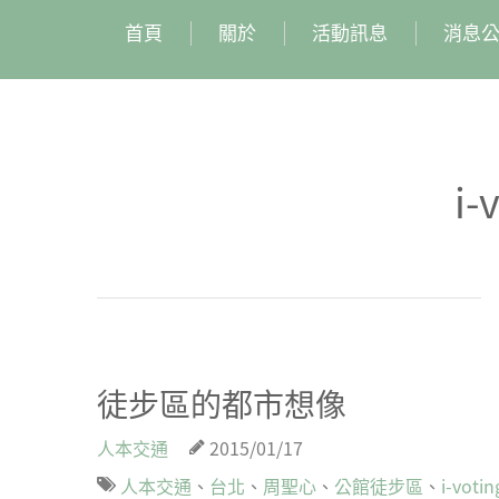
首頁
關於
活動訊息
消息
i-
徒步區的都市想像
人本交通
2015/01/17
人本交通
、
台北
、
周聖心
、
公館徒步區
、
i-votin