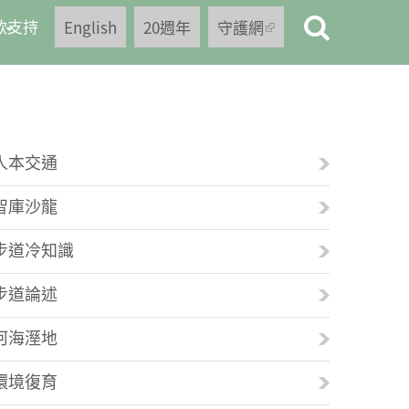
款支持
English
20週年
守護網
(link is
external)
人本交通
智庫沙龍
步道冷知識
步道論述
河海溼地
環境復育