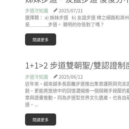
步道冷知識
2025/07/21
選擇題： a) 姊妹步道 b) 友誼步道 樟之細路和
是＿＿＿＿步道。 聰明的你答對了嗎？
閱讀更多
1+1>2 步道雙朝聖/雙認證制
步道冷知識
2025/06/12
近年來，越來越多長距離步道推出集章護照與完走
餘，更能將旅途中的回憶濃縮進一個個親手按壓的
章與證書推動，同為步道型世界文化遺產，也各自
道，...
閱讀更多