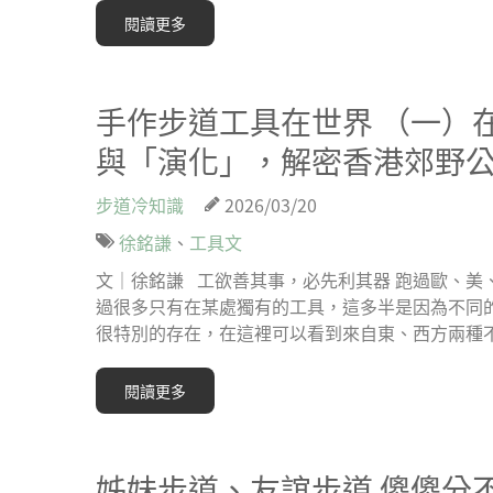
閱讀更多
手作步道工具在世界 （一）
與「演化」，解密香港郊野
步道冷知識
2026/03/20
徐銘謙
、
工具文
文｜徐銘謙 工欲善其事，必先利其器 跑過歐、美
過很多只有在某處獨有的工具，這多半是因為不同
很特別的存在，在這裡可以看到來自東、西方兩種
閱讀更多
姊妹步道、友誼步道 傻傻分