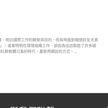
實，明白國際工作的願景與目的，但有時面對親朋好友天真
...」，或者明明在環境組織工作，卻因為出訪製造了許多碳
這個社群軟體氾濫的時代，重新用網誌的方式，...