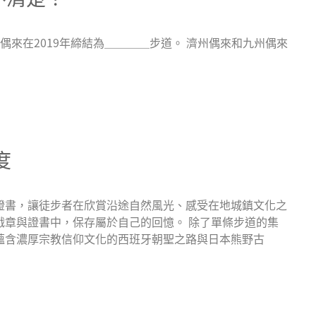
濟州偶來在2019年締結為＿＿＿＿步道。 濟州偶來和九州偶來
度
證書，讓徒步者在欣賞沿途自然風光、感受在地城鎮文化之
戳章與證書中，保存屬於自己的回憶。 除了單條步道的集
蘊含濃厚宗教信仰文化的西班牙朝聖之路與日本熊野古