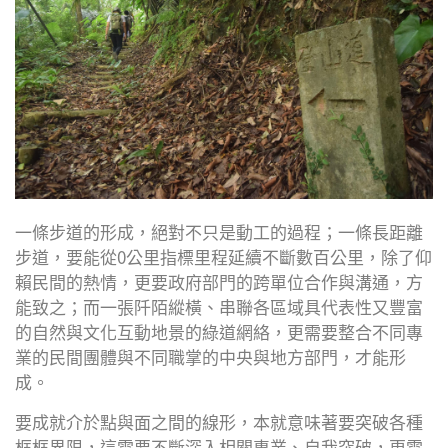
Plus
一條步道的形成，絕對不只是動工的過程；一條長距離
步道，要能從0公里指標里程延續不斷數百公里，除了仰
賴民間的熱情，更要政府部門的跨單位合作與溝通，方
能致之；而一張阡陌縱橫、串聯各區域具代表性又豐富
的自然與文化互動地景的綠道網絡，更需要整合不同專
業的民間團體與不同職掌的中央與地方部門，才能形
成。
要成就介於點與面之間的線形，本就意味著要突破各種
框框界限，這需要不斷深入相關專業、自我突破，更需