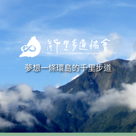
Skip to navigation
移至主內容
夢想一條環島的千里步道