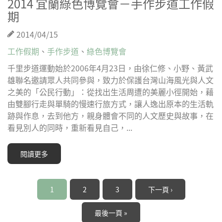
2014 宜蘭綠色博覽會－手作步道工作假
期
2014/04/15
工作假期
、
手作步道
、
綠色博覽會
千里步道運動始於2006年4月23日，由徐仁修、小野、黃武
雄聯名邀請眾人共同參與，致力於保護台灣山海風光與人文
之美的「公民行動」：從找出生活周遭的美麗小徑開始，藉
由雙腳行走與單騎的慢速行旅方式，讓人逸出原本的生活軌
跡與作息，去到他方，親身體會不同的人文歷史與故事，在
看見別人的同時，重新看見自己，...
閱讀更多
頁面
1
2
3
下一頁 ›
最後一頁 »