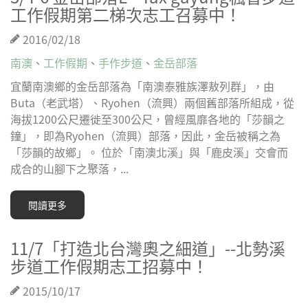
工作假期第二梯次志工召募中！
2016/02/18
南澳
、
工作假期
、
手作步道
、
金岳部落
宜蘭南澳鄉的金岳部落為「南澳泰雅族澤敖列群」，由
Buta（老武塔）、Ryohen（流興）兩個舊部落所組成，從
海拔1200公尺遷徙至300公尺，曾經風靡各地的「莎韻之
鐘」，即為Ryohen（流興）部落，因此，金岳被稱之為
「莎韻的故鄉」。 位於「南澳北溪」與「鹿皮溪」交會而
成合的山腳下之聚落，...
閱讀更多
11/7「打造北台灣奧之細道」--北勢溪
步道工作假期志工招募中！
2015/10/17