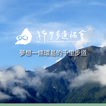
Skip to navigation
移至主內容
夢想一條環島的千里步道