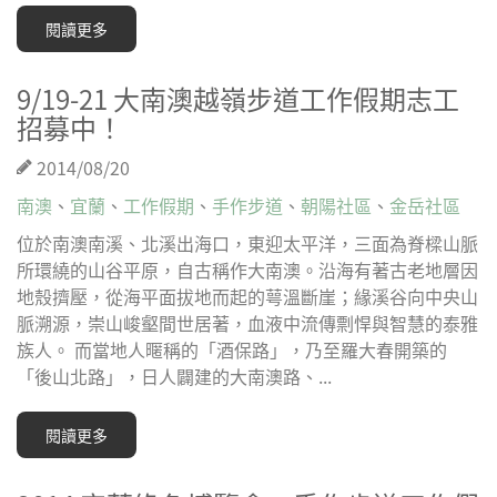
閱讀更多
9/19-21 大南澳越嶺步道工作假期志工
招募中！
2014/08/20
南澳
、
宜蘭
、
工作假期
、
手作步道
、
朝陽社區
、
金岳社區
位於南澳南溪、北溪出海口，東迎太平洋，三面為脊樑山脈
所環繞的山谷平原，自古稱作大南澳。沿海有著古老地層因
地殼擠壓，從海平面拔地而起的萼溫斷崖；緣溪谷向中央山
脈溯源，崇山峻壑間世居著，血液中流傳剽悍與智慧的泰雅
族人。 而當地人暱稱的「酒保路」，乃至羅大春開築的
「後山北路」，日人闢建的大南澳路、...
閱讀更多