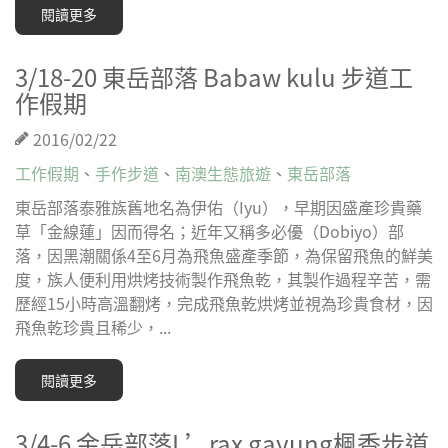
閱讀更多
3/18-20 東岳部落 Babaw kulu 步道工
作假期
2016/02/22
工作假期
、
手作步道
、
南澳生態旅遊
、
東岳部落
東岳部落泰雅族舊地名為伊佑（Iyu），早期因盛產珍貴藥
草「金線蓮」因而得名；近年又稱多必優（Dobiyo）部
落，因黑潮關係4至6月為飛魚盛產季節，為保留飛魚的鮮美
度，族人便利用烘烤技術製作飛魚乾，其製作過程辛苦，需
歷經15小時高溫翻烤，完成飛魚乾烘烤並視為珍貴食材，因
飛魚乾珍貴且稀少，...
閱讀更多
3/4-6 金岳部落L’rax gayung楓香步道