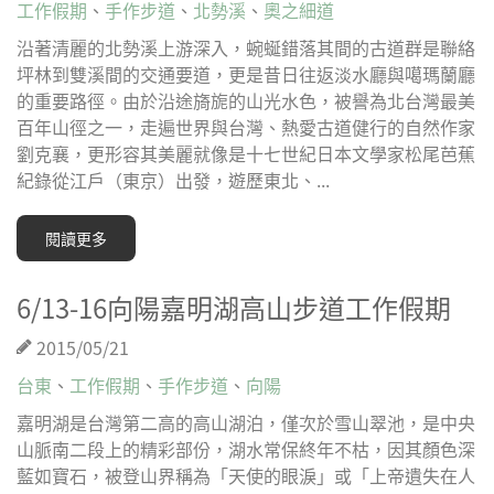
工作假期
、
手作步道
、
北勢溪
、
奧之細道
沿著清麗的北勢溪上游深入，蜿蜒錯落其間的古道群是聯絡
坪林到雙溪間的交通要道，更是昔日往返淡水廳與噶瑪蘭廳
的重要路徑。由於沿途旖旎的山光水色，被譽為北台灣最美
百年山徑之一，走遍世界與台灣、熱愛古道健行的自然作家
劉克襄，更形容其美麗就像是十七世紀日本文學家松尾芭蕉
紀錄從江戶（東京）出發，遊歷東北、...
閱讀更多
6/13-16向陽嘉明湖高山步道工作假期
2015/05/21
台東
、
工作假期
、
手作步道
、
向陽
嘉明湖是台灣第二高的高山湖泊，僅次於雪山翠池，是中央
山脈南二段上的精彩部份，湖水常保終年不枯，因其顏色深
藍如寶石，被登山界稱為「天使的眼淚」或「上帝遺失在人