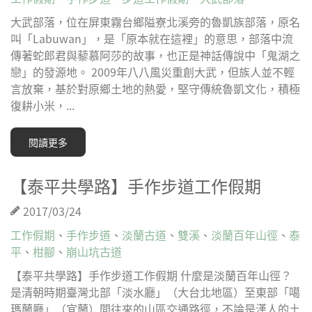
大武部落，位在屏東霧台鄉隘寮北溪旁的魯凱族部落，原名
叫「Labuwan」，是「原本就在這裡」的意思，部落中流
傳著蛇郎君與藜慕阿莎的故事，也正是神話傳說中「鬼湖之
戀」的發源地。 2009年八八風災重創大武，但族人並不輕
言放棄，基於對原鄉土地的熱愛，堅守傳統魯凱文化，積極
復耕小米，...
閱讀更多
【泰平共學路】手作步道工作假期
2017/03/24
工作假期
、
手作步道
、
淡蘭古道
、
雙溪
、
淡蘭百年山徑
、
泰
平
、
柑腳
、
崩山坑古道
【泰平共學路】手作步道工作假期 什麼是淡蘭百年山徑？
是清朝時期臺灣北部「淡水廳」（大台北地區）至東部「噶
瑪蘭廳」（宜蘭）間往來的山區交通路徑，不論是漢人的土