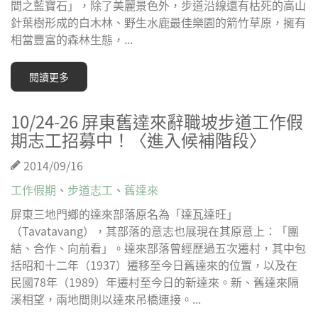
間之藍寶石」，除了美麗景色外，步道沿線還有枯死的高山
針葉樹形成的白木林、野生水鹿最佳樂園的箭竹草原，擁有
相當豐富的森林生態，...
閱讀更多
10/24-26 屏東舊達來辭職坡步道工作假
期志工招募中！〈進入候補階段〉
2014/09/16
工作假期
、
步道志工
、
舊達來
屏東三地門鄉的達來部落原名為「達瓦達旺」
（Tavatavang），其部落的意志也展現在其原意上：「團
結、合作、向前看」。達來部落曾經歷過五次遷村，其中包
括昭和十二年（1937）遷移至今日舊達來的位置，以及在
民國78年（1989）年遷村至今日的新達來。新、舊達來隔
溪相望，兩地間則以達來吊橋連接。...