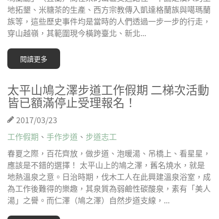
地拓墾、米糖茶的生產、西方宗教傳入凱達格蘭族與噶瑪蘭
族等，這些歷史事件均是當時的人們透過一步一步的行走，
穿山越嶺，其範圍現今橫跨臺北、新北...
閱讀更多
太平山鳩之澤步道工作假期 二梯次活動
皆已額滿停止受理報名！
2017/03/23
工作假期
、
手作步道
、
步道志工
春夏之際，百花齊放，做步道、泡暖湯、吊橋上、看星星，
應該是不錯的選擇！ 太平山上的鳩之澤，舊名燒水，就是
地熱溫泉之意。日治時期，伐木工人在此興建溫泉浴室，成
為工作後難得的樂趣，其泉質為弱鹼性碳酸泉，素有「美人
湯」之譽。而仁澤（鳩之澤）自然步道支線，...