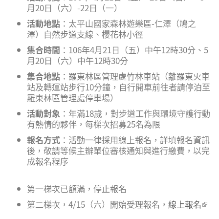
月20日（六）-22日（一）
活動地點
：太平山國家森林遊樂區-仁澤（鳩之
澤）自然步道支線、櫻花林小徑
集合時間
：106年4月21日（五）中午12時30分、5
月20日（六）中午12時30分
集合地點
：羅東林區管理處竹林車站（離羅東火車
站及轉運站步行10分鐘，自行開車前往者請停泊至
羅東林區管理處停車場）
活動對象
：年滿18歲，對步道工作與環境守護行動
有熱情的夥伴，每梯次招募25名為限
報名方式
：活動一律採用線上報名，詳填報名資訊
後，敬請等候主辦單位審核通知與進行繳費，以完
成報名程序
第一梯次已額滿，停止報名
第二梯次，4/15（六）開始受理報名，
線上報名
(link
exte