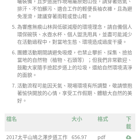
曬裝備，且步道施作現場屬原始山徑，請穿著透氣、
排汗、不怕髒污、適合工作的輕便長袖衣褲，且為避
免溼滑，建議穿著雨鞋或登山鞋。
為響應無痕山林與低碳減廢的環境理念，請自備個人
環保碗筷、水壺水杯、個人盥洗用具，並盡可能減少
在活動過程中，對當地生態、環境造成過度干擾。
團體活動期間請避免吸煙，也禁止攀折、採集、撿拾
當地的自然物（植物、石頭等）；但我們非常歡迎、
鼓勵大家隨手撿起步道上的垃圾，還給自然環境清淨
的面貌。
活動流程可能因天氣、現場環境有所調整，敬請懷抱
著愉快開放的心情，享受工作假期、體驗大自然的美
好。
檔名
大小
格式
下
載
2017太平山鳩之澤步道工作
656.97
pdf