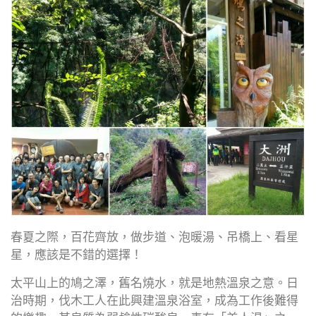
Facebook
Twitter
博
Google
Plus
春夏之際，百花齊放，做步道、泡暖湯、吊橋上、看星
星，應該是不錯的選擇！
太平山上的鳩之澤，舊名燒水，就是地熱溫泉之意。日
治時期，伐木工人在此興建溫泉浴室，成為工作後難得