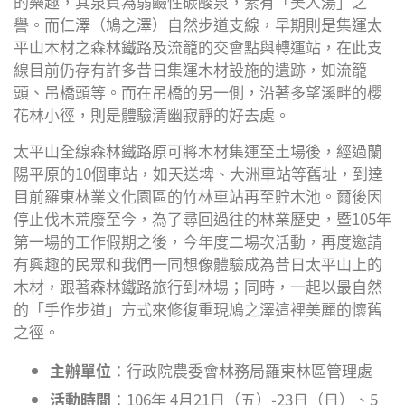
的樂趣，其泉質為弱鹼性碳酸泉，素有「美人湯」之
譽。而仁澤（鳩之澤）自然步道支線，早期則是集運太
平山木材之森林鐵路及流籠的交會點與轉運站，在此支
線目前仍存有許多昔日集運木材設施的遺跡，如流籠
頭、吊橋頭等。而在吊橋的另一側，沿著多望溪畔的櫻
花林小徑，則是體驗清幽寂靜的好去處。
太平山全線森林鐵路原可將木材集運至土場後，經過蘭
陽平原的10個車站，如天送埤、大洲車站等舊址，到達
目前羅東林業文化園區的竹林車站再至貯木池。爾後因
停止伐木荒廢至今，為了尋回過往的林業歷史，暨105年
第一場的工作假期之後，今年度二場次活動，再度邀請
有興趣的民眾和我們一同想像體驗成為昔日太平山上的
木材，跟著森林鐵路旅行到林場；同時，一起以最自然
的「手作步道」方式來修復重現鳩之澤這裡美麗的懷舊
之徑。
主辦單位
：行政院農委會林務局羅東林區管理處
活動時間
：106年 4月21日（五）-23日（日）、5