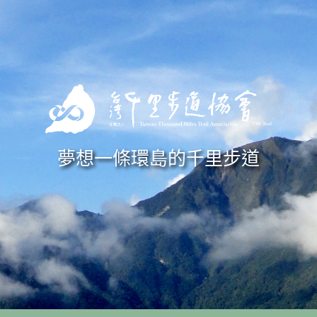
Skip to navigation
移至主內容
夢想一條環島的千里步道