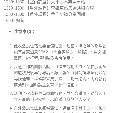
1230~1330 【室內講座】太平山林業與車站
1330~1500 【戶外課程】森鐵車站集運路線介紹
1500~1600 【戶外課程】手作步道分享回饋
1600~ 賦歸
注意事項：
此次活動住宿需要自備睡袋、睡墊。鳩之澤的泡湯設
施有露天溫泉SPA池（需自備泳衣、泳帽）、男女裸
湯區，於行程規劃時段皆可使用。
步道工作為團體活動，且偏重勞動工作，請自我衡量
體能狀況後再行報名。線上報名資料請詳細填寫並請
等候通知，以確認完成手續。活動一週內，將寄發行
前通知，屆時請注意電子郵件信箱。
活動全程務必尊重團體行動，並配合講師、助教及工
作人員的引導安排，以維護自身與他人安全。
戶外活動需注意氣候變化，請自備雨具雨衣、防風防