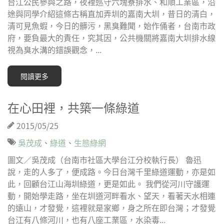
台江公民參與之路，夜裡巡守六塊寮排水、和順工業區，沿
途與同學介紹這條古稱直加弄圳的嘉南大圳，昔日的清白，
清可見魚蝦，今日的髒污，黑臭難聞，始作俑者，台南市政
府，要負最大的責任，究其因，公共機關將嘉南大圳排水線
視為臭水溝的錯誤觀念，...
閱讀更多
在心田裡，共築一條綠道
2015/05/25
吳茂成
、
綠道
、
生態綠網
圖文／吳茂成（台南市社區大學台江分校執行長） 魯迅
說，走的人多了，便成路。今日台灣千里綠道運動，亦是如
此，回顧台江山海圳綠道，更是如此。 我們從河川守護運
動，開始學走路，坐在圳道河畔看水、望天，看著天水相連
的遠山，才發覺，這裡就是家鄉，身之所在即台灣；才發覺
台江有八條河川，也有八座工業區，水染毒...