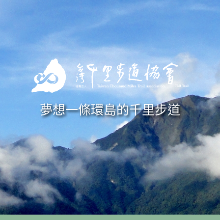
Skip to navigation
移至主內容
夢想一條環島的千里步道