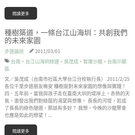
閱讀更多
種樹築道，一條台江山海圳：共創我們
的未來家園
步道論述
2011/03/01
台南
、
台江山海圳綠道
、
吳茂成
、
智庫沙龍
、
台南示範
區
文／吳茂成（台南市社區大學台江分校執行長） 2011/2/25
各位千里步道朋友晚安 種樹是對未來家園的想像與實踐！
四．五年前，當我與孩子走在嘉南大圳的堤岸上，赤熱的天
氣，激發出我們對綠蔭的渴望與想像。 長長的河堤，若成
了長長的綠色隧道，那該有多好？ 我想，今晚的沙龍聚會
也應是如此的想望！...
閱讀更多