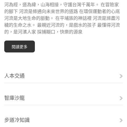
河為經，道為緯，山海相接，守護台灣千萬年。 在冒險家
的腳下 河流是條通向未來世界的道路 在環保運動者的心底
河流是大地生命的脈動。 在平埔族的神話裡 河流是滌盡污
穢的生命之水。 最親近河流的，是戲水的孩子 最懂得河流
的，是河濱人家 採捕糊口，快樂的源泉
閱讀更多
人本交通
智庫沙龍
步道冷知識