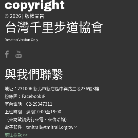
copyright
© 2026 |
版權宣告
台灣千里步道協會
Desktop Version Only
與我們聯繫
地址：231006 新北市新店區中興路三段236號3樓
(link is external)
粉絲團：
Facebook
室內電話：02-29347311
上班時間：週間10:00至18:00
（來訪敬請先行來電、來信洽詢）
(link sends e-mail)
電子郵件：
tmitrail@tmitrail.org.tw
前往捐款 >>