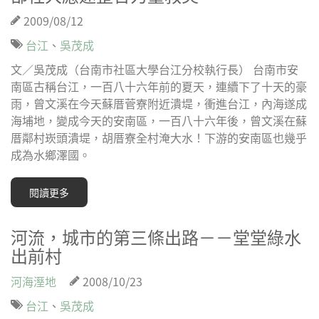
2009/08/12
台江
、
吳茂成
文／吳茂成（台南市社區大學台江分校執行長） 台南市安
南區古稱台江，一百八十六年前的夏天，連續下了十天的豪
雨，曾文溪在今天蘇厝菅寮附近潰堤，衝進台江，內海遂成
海埔地，變成今天的安南區，一百八十六年後，曾文溪在蘇
厝鄰村崁頭潰堤，胡厝寮全村淹大水！下游的安南區也幾乎
成為水鄉澤國。
閱讀更多
河流，城市的第三條出路－－堂堂綠水
出前村
河海溼地
2008/10/23
台江
、
吳茂成