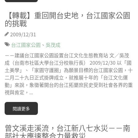
【轉載】重回開台史地，台江國家公園
的挑戰
2009/12/31
台江國家公園
、
吳茂成
－－建議台江國家公園設置台江文化生態教育站 文／吳茂
成（台南市社區大學台江分校執行長） 2009/12/30 以「國
土美學」、「家園守護圈」為願景目標的台江國家公園，十
二月二十九日正式掛牌成立，就推展十年的「台江文化運
動」來說，象徵著開台的台江拓墾庶民史受到社會各界的重
視與肯定，...
閱讀更多
曾文溪走溪流，台江新八七水災－－南
部社大應速整合力量救災