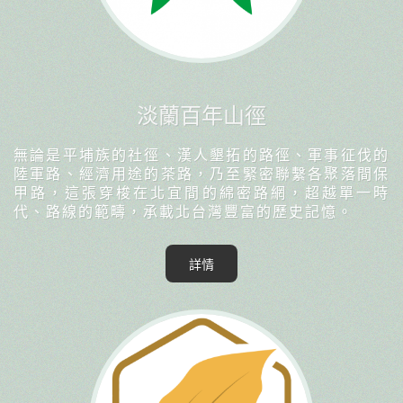
淡蘭百年山徑
無論是平埔族的社徑、漢人墾拓的路徑、軍事征伐的
陸軍路、經濟用途的茶路，乃至緊密聯繫各聚落間保
甲路，這張穿梭在北宜間的綿密路網，超越單一時
代、路線的範疇，承載北台灣豐富的歷史記憶。
詳情