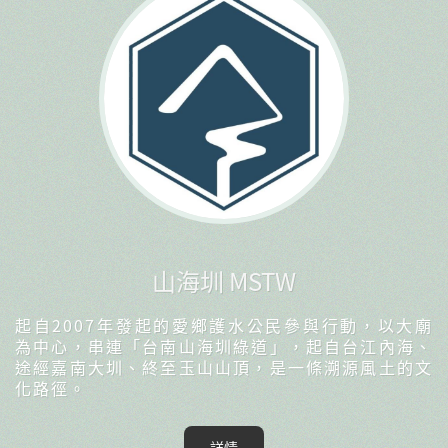
山海圳 MSTW
起自2007年發起的愛鄉護水公民參與行動，以大廟
為中心，串連「台南山海圳綠道」，起自台江內海、
途經嘉南大圳、終至玉山山頂，是一條溯源風土的文
化路徑。
詳情