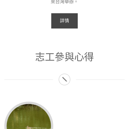
來台灣舉辦。
詳情
志工參與心得
文／吳茂成（台南市社區大學台江分校執行
我覺得做夢是一件有趣的事，白日夢、夜晚隨
長） 歷經八八水災，台江文化促進會、海佃國
夢飛翔、天馬行空地想；我也愛聽人們述說夢