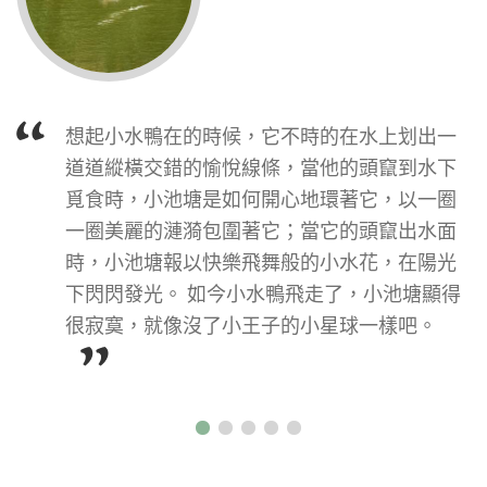
小《小台江》及社大台江分校等台江ＮＧＯ團
想，欣賞人們眼中閃爍的光芒。這次大南澳小
隊，十五日邀集志工前進林邊鄉仁和村，協助
旅行拜訪的地方，人們有著獨特的夢想，以及
東港溪保育協會重建家園，五十名志工，二人
腳踏實地實踐夢想的嘗試和能力。 曾參加手作
一鏟，提著水桶，築護堤，合作接力，將一間
步道工作假期的我，體會過協會帶領大家認識
想起小水鴨在的時候，它不時的在水上划出一
踏查先人的路跡，手作溫柔的修復 --20180414-
泥漿及膝、惡臭的民宅清理乾淨，屋主七十歲
台灣這片土地的用心，也引起我對生態小旅行
道道縱橫交錯的愉悅線條，當他的頭竄到水下
0415書院．老路．鹹菜甕：關西渡南古道工作
的黃阿嬤，滿臉的愁色，才逐漸化開。
的想像和好奇。這次的大南澳小旅行，
覓食時，小池塘是如何開心地環著它，以一圈
假期 人生初體驗 參加千里步道的古道修復工作
蘇鈺茹
一圈美麗的漣漪包圍著它；當它的頭竄出水面
假期，位於關西的渡南古道分工合作以手作的
時，小池塘報以快樂飛舞般的小水花，在陽光
方式整出一條人、動植物皆適合的大自然小
下閃閃發光。 如今小水鴨飛走了，小池塘顯得
徑。 出發 跟淑敏借了許久的背包，終於上肩
很寂寞，就像沒了小王子的小星球一樣吧。
了。內裝了睡袋、睡墊、一雙雨鞋、拖鞋，和
兩套換洗衣物、
張錦如