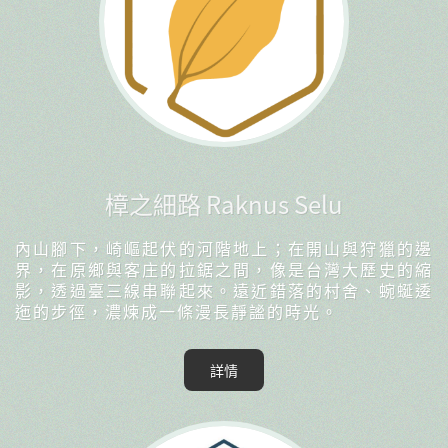
樟之細路 Raknus Selu
內山腳下，崎嶇起伏的河階地上；在開山與狩獵的邊
界，在原鄉與客庄的拉鋸之間，像是台灣大歷史的縮
影，透過臺三線串聯起來。遠近錯落的村舍、蜿蜒逶
迤的步徑，濃煉成一條漫長靜謐的時光。
詳情