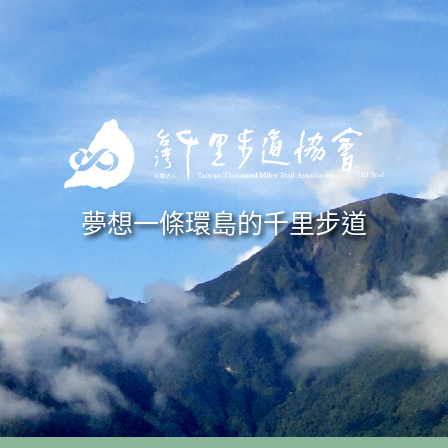
Skip to navigation
移至主內容
夢想一條環島的千里步道