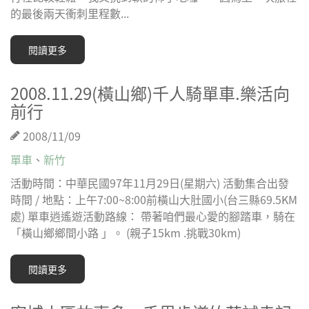
的最後兩天衝刺里程數...
閱讀更多
2008.11.29(橫山鄉)千人騎單車.樂活向
前行
2008/11/09
單車
、
新竹
活動時間：中華民國97年11月29日(星期六) 活動集合出發
時間 / 地點：上午7:00~8:00前橫山大肚國小(台三縣69.5KM
處) 單車逍遙遊活動路線： 帶著咱們最心愛的腳踏車，騎在
「橫山鄉鄉間小路 」。 (親子15km .挑戰30km)
閱讀更多