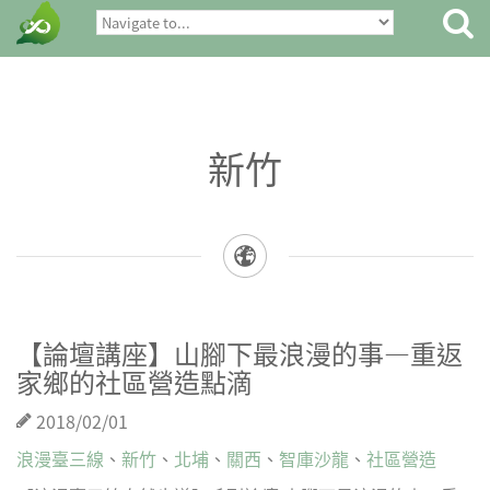
新竹
【論壇講座】山腳下最浪漫的事—重返
家鄉的社區營造點滴
2018/02/01
浪漫臺三線
、
新竹
、
北埔
、
關西
、
智庫沙龍
、
社區營造