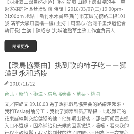
【浪漫臺三線自然步道】系列論壇 山腳下最浪漫的事—重
返家鄉的社區營造點滴 時間│2018/03/07(三) 19:00pm-
21:00pm 地點│新竹水木書苑(新竹市東區光復路二段101
號 清華大學風雲樓一樓) 主持│周聖心 (台灣千里步道協會
執行長) 主講│陳紹忠 (北埔油點草生態工作室負責人...
閱讀更多
【環島協奏曲】挑到軟的柿子吃－－獅
潭到永和路段
2010/11/12
台北
、
新竹
、
獅潭
、
環島協奏曲
、
苗栗
、
桃園
文／陳懿文 99.10.03 為了想把環島協奏曲的路線連起來，
我和Tesla討論分工；我挑了獅潭到新店路段，比較難走的
花東諸線則交給健腳的他。他如期出發後，卻在阿朗壹古道
入口不遠處，因為補給和天候的因素撤退，嘻嘻，看來我的
行程比較輕鬆，我又挑到軟的柿子吃囉~~~ 因為上一次旅程