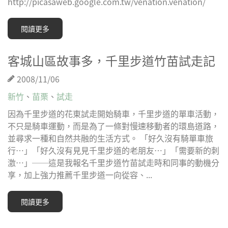
http://picasaweb.google.com.tw/venation.venation/
閱讀更多
客城山區故事多，千里步道竹苗試走記
2008/11/06
新竹
、
苗栗
、
試走
因為千里步道的花東試走開始騎車，千里步道的單車活動，
不只是騎車運動，而是為了一條對慢速移動者的環島道路，
並尋求一種和自然共融的生活方式。 「好久沒有騎單車旅
行…」「好久沒有見見千里步道的老朋友…」「需要新的刺
激…」──這是我報名千里步道竹苗試走時和同事的動機分
享，加上強力推薦千里步道一向從容、...
閱讀更多