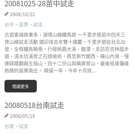
20081025-28苗中試走
2008/10/22
台中
、
苗栗
、
試走
古道客城故事多，湖境山線鐵馬遊 ～千里步道苗中四天三
夜山線試走活動 還記得去年雙十國慶，千里步道從台北出
發，全程鐵馬騎乘，行經桃園大溪、龍潭，走訪百吉林蔭步
道、清水坑溪旁之石頭坡崁，再至新竹關西、橫山內灣，慢
速踩踏翻越五指山、四十二份山與橫屏背山，最後抵達偏遠
熱鬧的苗栗南庄。 睽違一年，今年十月底...
閱讀更多
20080518台南試走
2008/05/18
台南
、
試走