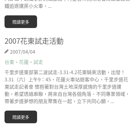
鐵追逐運蔗小火車，...
閱讀更多
2007花東試走活動
2007/04/04
台東
、
花蓮
、
試走
千里步道東部第二波試走-3.31-4.2花東騎乘活動，出發！
3.31（六）上午9：45，花蓮火車站遊客中心，千里步道花
東試走記者會 懷抱著對台灣土地深厚感情的千里步道運
動，希望透過串聯，將來自台灣各個角落、不同專業領域，
帶著步道夢想的朋友聚集在一起，立下共同心願，...
閱讀更多