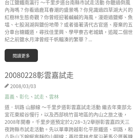
台江鹽鐵南瀛行 ～千里步道台南縣市試走活動 你聽過倒風
內海嗎？你看過鹿耳春潮的盛景嗎？你見識過四草湖大片的
紅樹林生態奇觀？你曾經迎著鹹鹹的海風，漫遊過鹽鄉、魚
塭、七股潟湖與鹽份地帶？或者循著清代古官道、廢棄的五
分車台糖鐵道，尋找佳里興、學甲寮古老城鎮，追蹤二個世
紀之前鹽水月津曾經千帆輻湊的繁華？...
閱讀更多
20080228彰雲嘉試走
2008/03/03
嘉義
、
彰化
、
試走
、
雲林
道．圳路 山腳線 ～千里步道彰雲嘉試走活動 繼去年東部北
宜花東縱谷慢行，以及西部桃竹苗地區的內山之旅之後，
2008年開春，千里步道預定於2/28~3/2舉辦彰雲嘉四天三
夜跨縣市試走活動。先以單車跨越彰化平原鐵道、圳路，和
八卦山下蜿蜒寧靜的山腳線；再從雲林虎尾沿著馬公厝舊糖