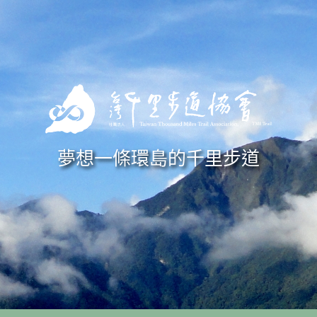
Skip to navigation
移至主內容
夢想一條環島的千里步道