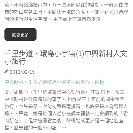
流、不時綿綿細雨中，有一些不同以往的變動，一群人在城
市的郊山拿著工具、用貼伏土地的角度，一鋤一石地打造理
想的步行與生活空間。 由下而上守護自然步道
閱讀更多
千里步道．環島小宇宙(1)中興新村人文
小旅行
2012/02/15
中興新村
、
千里步道環島小宇宙
、
周聖心
、
南投
文／周聖心（千里步道籌畫中心執行長） 不記得上一次去
中興新村是什麼時候的事了。 也許是三十年前的國中畢業
旅行，也許是某一次匆匆路過南投時，也許只是以為曾經去
過…，畢竟，她是每個人從小在課本裡就一定會讀到的「省
府所在」；但精省廢省之後，彷彿她就更只是一個地名座
標、歷史裡的一個小印記了…...