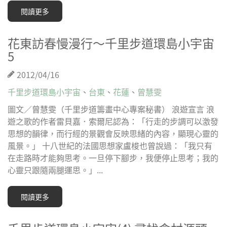
閱讀更多
花東訪春慢漫行～千里步道環島小宇宙
5
2012/04/16
千里步道環島小宇宙
、
台東
、
花蓮
、
曾慧雯
圖文／曾慧雯（千里步道籌畫中心專案秘書） 浪遊宣言 浪
遊之歌的作者雷貝嘉．索爾尼認為：「行走的步調可以激發
思想的韻律，而行經的景觀會反映思緒的內容，顯現心靈的
風景。」 十八世紀的法國思想家盧梭也曾說過：「我只有
在走路時才能夠思考。一旦停下腳步，我便停止思考；我的
心靈只跟隨兩腿運思。」...
閱讀更多