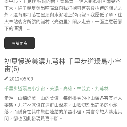
畫中心、王克珍 猴硐的雨，會跳舞 一個人到猴硐。雨突然
下大。除了幾隻發出喵喵聲向我打探可有美食招待的貓兒之
外，還有那打落在屋頂與水泥地上的雨聲。我壓低了傘，往
火車站後方所謂的貓村〈光復里〉閑步走去，一面注意著腳
下的溼滑，...
閱讀更多
初夏慢遊美濃九芎林 千里步道環島小宇
宙(6)
2012/05/09
千里步道環島小宇宙
、
美濃
、
高雄
、
林芸姿
、
九芎林
走進一山綿延著一山的美濃，每個掛雲的小山頭各有其迷人
姿態，九芎林就位在這群山深處，山垇切割出許多的小聚
落，而隱身在其中彎曲連結的茅窩小徑，常會令旅人迷走其
間，卻也因此發現驚喜不斷。