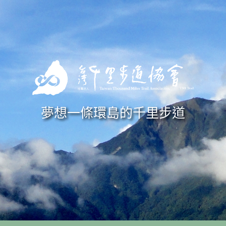
Skip to navigation
移至主內容
夢想一條環島的千里步道