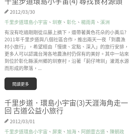
千里步道環島小宇宙(4) 尋找食材源頭
2012/03/30
千里步道環島小宇宙
、
圳寮
、
彰化
、
楊雨青
、
溪洲
有沒有吃過剛剛從瓜藤上摘下，還帶著黃色花朵的小黃瓜?
2011年千里步道與八個社區合作，推出兩天一夜「到農漁
村小旅行」，希望經由「慢速、定點、深入」的旅行安排，
更多人可以認識台灣各地農漁村仍保有的美好。其中一站來
到位於彰化縣溪州鄉的圳寮村，沿著「莿仔埤圳」灌溉水源
而形成的聚落，...
閱讀更多
千里步道．環島小宇宙(3)天涯海角走一
回 古道公益小旅行
2012/03/01
千里步道環島小宇宙
、
屏東
、
旭海
、
阿朗壹古道
、
陳朝政