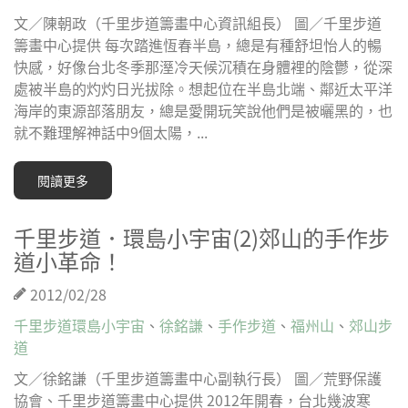
文／陳朝政（千里步道籌畫中心資訊組長） 圖／千里步道
籌畫中心提供 每次踏進恆春半島，總是有種舒坦怡人的暢
快感，好像台北冬季那溼冷天候沉積在身體裡的陰鬱，從深
處被半島的灼灼日光拔除。想起位在半島北端、鄰近太平洋
海岸的東源部落朋友，總是愛開玩笑說他們是被曬黑的，也
就不難理解神話中9個太陽，...
閱讀更多
千里步道．環島小宇宙(2)郊山的手作步
道小革命！
2012/02/28
千里步道環島小宇宙
、
徐銘謙
、
手作步道
、
福州山
、
郊山步
道
文／徐銘謙（千里步道籌畫中心副執行長） 圖／荒野保護
協會、千里步道籌畫中心提供 2012年開春，台北幾波寒