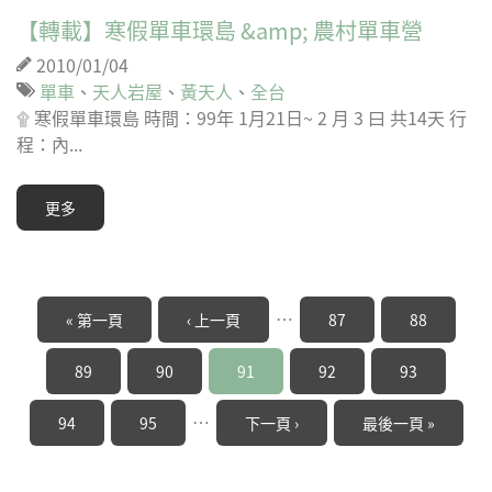
【轉載】寒假單車環島 &amp; 農村單車營
2010/01/04
單車
、
天人岩屋
、
黃天人
、
全台
۩ 寒假單車環島 時間：99年 1月21日~ 2 月 3 曰 共14天 行
程：內...
更多
頁面
…
« 第一頁
‹ 上一頁
87
88
89
90
91
92
93
…
94
95
下一頁 ›
最後一頁 »