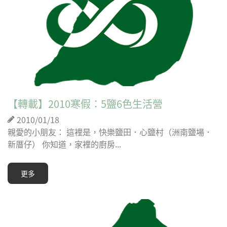
【轉載】2010寒假：5鹽6色生活營
2010/01/18
親愛的小朋友： 這裡是，快樂鹽田．心鹽村（洲南鹽場．
新厝仔） 你知道，家裡的廚房...
更多