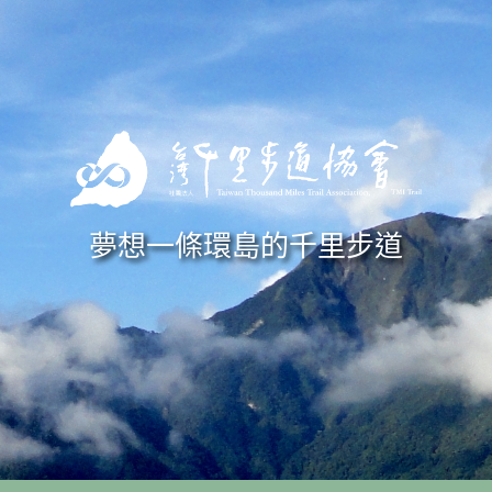
Skip to navigation
移至主內容
夢想一條環島的千里步道