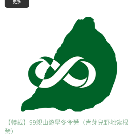
更多
【轉載】99親山遊學冬令營（青芽兒野地紮根
營）