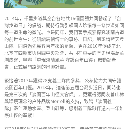
2014年，千里步道與全台各地共16個團體共同發起了「台
灣步道日」的倡議，期待行動引領國人珍惜每一條步道如同
每一道生命的微光。也是同年，我們著手摸索探究淡蘭古道
的前世今生：從研讀馬偕博士的事跡、日記，到邀請藍天登
山隊一同踏過先民數百年來的足跡，更在2016年促成了北
北基宜四縣市與相關中央部會，共同在重要的歷史現場萬華
剝皮寮，舉辦「重現淡蘭風華 守護百年山徑」啟動記者
會，正式展開路網的串聯計畫。
緊接著2017年獲得28支義工隊的參與，公私協力共同守護
淡蘭百年山徑。2018年，適逢第五屆台灣步道日，同時也
是第三次的「淡蘭百年山徑大會師」，更獲得認同友善山林
與環境理念的戶外品牌Merrell的支持，致贈「淡蘭義工
隊」夥伴運動水壺、登山鞋等，感謝義工隊夥伴過去一年維
護山徑的奉獻！
在2018年6月2日台灣步道日的這天，連續第三年的淡蘭百