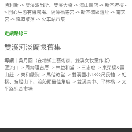
勝利街 -> 雙溪派出所、雙溪大橋 -> 海山餅店 -> 新基牌樓 -
> 開心生態有機農場、隔潭福德宮 -> 新基礦區遺址 -> 南天
宮 -> 鐵道聚落 -> 火車站市集
走讀路線三
雙溪河淡蘭懷舊集
導讀
｜吳月圓（在地鄉土藝術家、雙溪女牧童作者）
匯流口 -> 周總理古厝 -> 林益和堂 -> 三忠廟 -> 東榮橋&壽
山莊 -> 東和戲院 -> 馬偕教堂 -> 雙溪國小18公尺長軸 -> 虹
橋、蝙蝠山下、渡船頭最佳角度 -> 雙溪高中、平林橋 -> 太
平路綜合市場