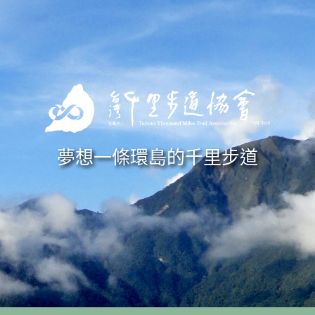
Skip to navigation
移至主內容
夢想一條環島的千里步道