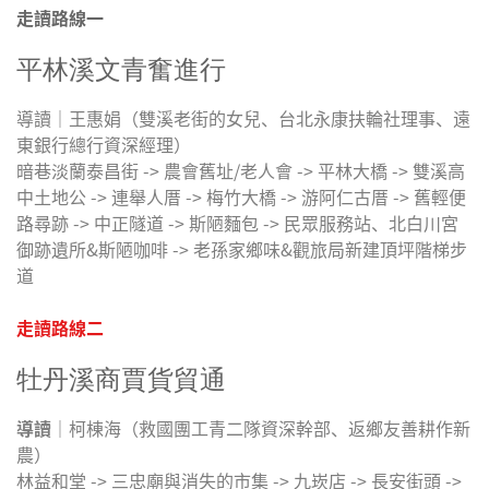
走讀路線一
平林溪文青奮進行
導讀｜王惠娟（雙溪老街的女兒、台北永康扶輪社理事、遠
東銀行總行資深經理）
暗巷淡蘭泰昌街 -> 農會舊址/老人會 -> 平林大橋 -> 雙溪高
中土地公 -> 連舉人厝 -> 梅竹大橋 -> 游阿仁古厝 -> 舊輕便
路尋跡 -> 中正隧道 -> 斯陋麵包 -> 民眾服務站、北白川宮
御跡遺所&斯陋咖啡 -> 老孫家鄉味&觀旅局新建頂坪階梯步
道
走讀路線二
牡丹溪商賈貨貿通
導讀
｜柯棟海（救國團工青二隊資深幹部、返鄉友善耕作新
農）
林益和堂 -> 三忠廟與消失的市集 -> 九崁店 -> 長安街頭 ->