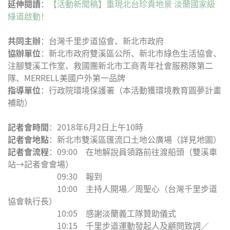
延伸閱讀
：
【活動新聞稿】重現北台珍貴地景 淡蘭國家級
綠道啟動！
共同主辦
：台灣千里步道協會、新北市政府
協辦單位
：新北市政府雙溪區公所、新北市綠色生活協會、
注腳雙溪工作室、救國團新北市工商青年社會服務隊第二
隊、MERRELL美國戶外第一品牌
指導單位
：行政院環境保護署（本活動獲環境教育圓夢計畫
補助）
記者會時間
：2018年6月2日上午10時
記者會地點
：新北市雙溪區匯流口土地公廣場（詳見地圖）
記者會流程
：09:00 在地解說員領路前往渡船頭（雙溪車
站→記者會會場）
09:30 報到
10:00 主持人開場／周聖心（台灣千里步道
協會執行長）
10:05 感謝淡蘭義工隊贊助儀式
10:15 千里步道運動發起人及顧問致詞／