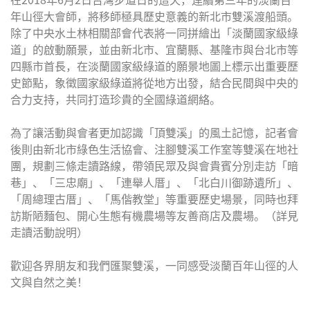
年山徑大會師，將移師極具歷史意義的新北市雙溪渡船頭。
除了中央水土林相關部會代表將一同拼繪出「淡蘭國家級綠
道」的啟動願景，並由新北市、宜蘭縣、基隆市與台北市等
四縣市首長，在淡蘭國家級綠道的願景地圖上標示出重要歷
史節點，象徵國家級綠道將從地方出發，結合民間與中央的
合力支持，共同打造珍貴的全國綠道網絡。
為了讓活動與會者更加認識「頂雙溪」的風土記憶，記者會
後則由新北市綠色生活協會、注腳雙溪工作室等雙溪在地社
團，規劃三條走讀路線，帶領民眾及與會貴賓分別走訪「暗
巷」、「三忠廟」、「連舉人厝」、「北白川御跡遺所」、
「周總理古厝」、「馬偕教堂」等重要歷史場景，同時也拜
訪斯陋麵包、開心生態有機農場等友善商店及農場。（詳見
走讀活動說明）
歡迎各界朋友和我們匯聚雙溪，一同感受淡蘭百年山徑的人
文與自然之美！