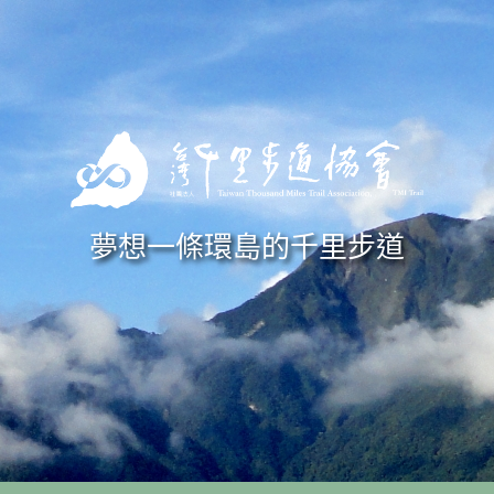
Skip to navigation
移至主內容
夢想一條環島的千里步道