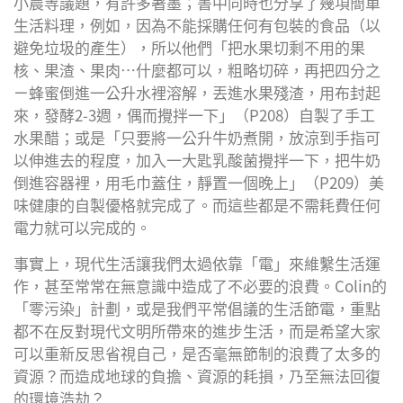
小農等議題，有許多著墨；書中同時也分享了幾項簡單
生活料理，例如，因為不能採購任何有包裝的食品（以
避免垃圾的產生），所以他們「把水果切剩不用的果
核、果渣、果肉…什麼都可以，粗略切碎，再把四分之
ㄧ蜂蜜倒進一公升水裡溶解，丟進水果殘渣，用布封起
來，發酵2-3週，偶而攪拌一下」（P208）自製了手工
水果醋；或是「只要將一公升牛奶煮開，放涼到手指可
以伸進去的程度，加入一大匙乳酸菌攪拌一下，把牛奶
倒進容器裡，用毛巾蓋住，靜置一個晚上」（P209）美
味健康的自製優格就完成了。而這些都是不需耗費任何
電力就可以完成的。
事實上，現代生活讓我們太過依靠「電」來維繫生活運
作，甚至常常在無意識中造成了不必要的浪費。Colin的
「零污染」計劃，或是我們平常倡議的生活節電，重點
都不在反對現代文明所帶來的進步生活，而是希望大家
可以重新反思省視自己，是否毫無節制的浪費了太多的
資源？而造成地球的負擔、資源的耗損，乃至無法回復
的環境浩劫？