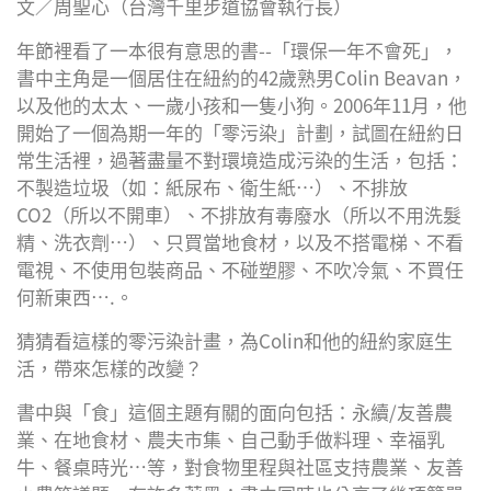
文／周聖心（台灣千里步道協會執行長）
Plus
年節裡看了一本很有意思的書--「環保一年不會死」，
書中主角是一個居住在紐約的42歲熟男Colin Beavan，
以及他的太太、一歲小孩和一隻小狗。2006年11月，他
開始了一個為期一年的「零污染」計劃，試圖在紐約日
常生活裡，過著盡量不對環境造成污染的生活，包括：
不製造垃圾（如：紙尿布、衛生紙…）、不排放
CO2（所以不開車）、不排放有毒廢水（所以不用洗髮
精、洗衣劑…）、只買當地食材，以及不搭電梯、不看
電視、不使用包裝商品、不碰塑膠、不吹冷氣、不買任
何新東西….。
猜猜看這樣的零污染計畫，為Colin和他的紐約家庭生
活，帶來怎樣的改變？
書中與「食」這個主題有關的面向包括：永續/友善農
業、在地食材、農夫市集、自己動手做料理、幸福乳
牛、餐桌時光…等，對食物里程與社區支持農業、友善