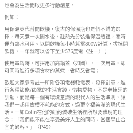
也會為生活開啟更多行動創意。
例如：
用保溫壺代替開飲機，復古的保溫瓶也是個不錯的選
擇，每天煮一次開水後，趁熱先分裝進保溫瓶裡，隨時
便有熱水可用。以開飲機每小時耗電800W計算，拔掉開
飲機，一年就可以省下至少576度電〈註一〉；
使用電鍋時，可採用加高鍋蓋〈如圖〉，一次用電，即
可同時進行多項食材的蒸煮。省時又省電；
歡迎大家參考註一所附各項電器耗電表，發揮創意，進
行各種節能/節電的生活實踐。惜物愛物，不是老掉牙的
訓勉，而是每一個有環境意識的現代人的生活準則，讓
我們一起用儉樸不耗能的方式，過更幸福美滿的現代生
活。一如Colin在他的紐約減碳生活裡所想要體現的理
念：「我們能不能在享受美好人生的同時，當個舉止合
宜的過客。」〈P49〉