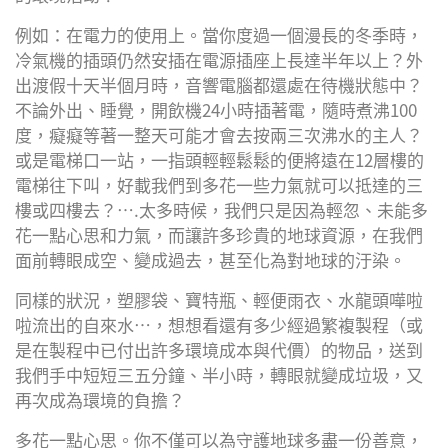
例如：在電力的使用上。當你度過一個漫長的冬季時，
冷氣機的插頭仍然安插在電源插座上長達半年以上？外
出渡假十天半個月時，音響電腦都還處在待機狀態中？
不論外出、睡覺，開飲機24小時插著電，隨時煮沸100
度，癡癡等著一整天可能才會去按兩三次沸水的主人？
或是電梯口一站，一指頭輕輕鬆鬆的便將遠在12層樓的
電梯往下叫，好載我們到多花一些力氣就可以抵達的三
樓或四樓去？….太多時候，我們只是因為輕忽、未能多
花一點心思和力氣，而讓許多珍貴的地球資源，在我們
面前轉眼成空、變成過去，甚至化為對地球的汙染。
同樣的狀況，塑膠袋、寶特瓶、輕便雨衣、水龍頭嘩啦
啦流出的自來水…，想想看還有多少經過繁複製程（或
是在製程中已付出許多環境成本與代價）的物品，送到
我們手中短短三五分鐘、半小時，轉眼就變成垃圾，又
再次成為環境的負擔？
多花一點心思。你不僅可以為守護地球多盡一份善意，