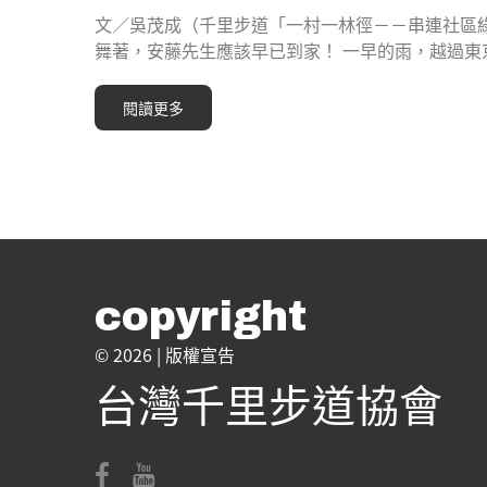
文／吳茂成（千里步道「一村一林徑－－串連社區綠
舞著，安藤先生應該早已到家！ 一早的雨，越過東
閱讀更多
copyright
© 2026 |
版權宣告
台灣千里步道協會