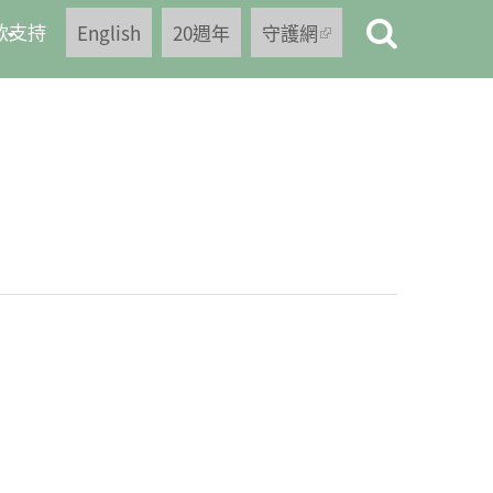
款支持
English
20週年
守護網
(link is
external)