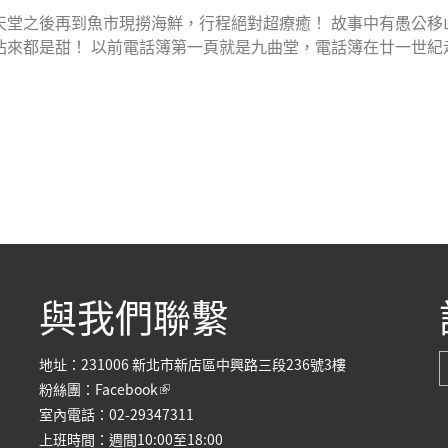
天堂之後再到魚市現撈海鮮，行程絕對超療癒！ 故事中有愚公移
拈來都是甜！ 以前電話簿第一頁就是九曲堂，電話簿在廿一世紀
與我們聯繫
地址：231006 新北市新店區中興路三段236號3樓
(link is external)
粉絲團：
Facebook
室內電話：02-29347311
上班時間：週間10:00至18:00