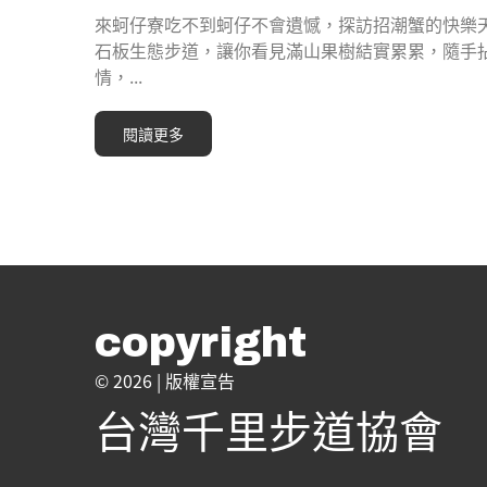
來蚵仔寮吃不到蚵仔不會遺憾，探訪招潮蟹的快樂
石板生態步道，讓你看見滿山果樹結實累累，隨手
情，...
閱讀更多
copyright
© 2026 |
版權宣告
台灣千里步道協會