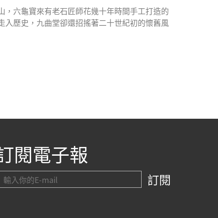
山，六龜寶來有老石匠師花幾十年時間手工打造的
走入歷史，九曲堂卻還招搖著二十世紀初的懷舊風
訂閱電子報