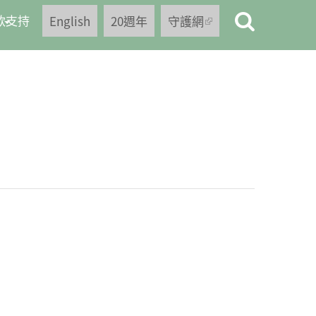
款支持
English
20週年
守護網
(link is
external)