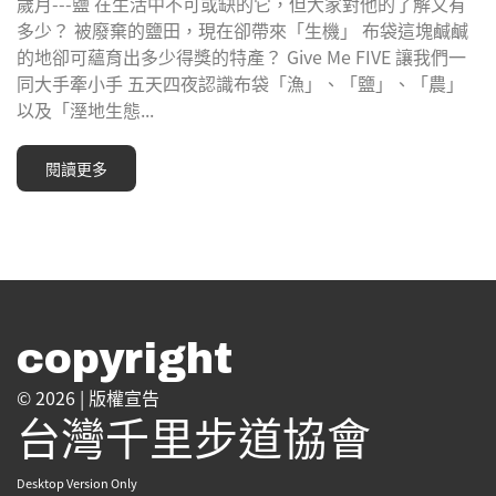
歲月---鹽 在生活中不可或缺的它，但大家對他的了解又有
多少？ 被廢棄的鹽田，現在卻帶來「生機」 布袋這塊鹹鹹
的地卻可蘊育出多少得獎的特產？ Give Me FIVE 讓我們一
同大手牽小手 五天四夜認識布袋「漁」、「鹽」、「農」
以及「溼地生態...
閱讀更多
copyright
© 2026 |
版權宣告
台灣千里步道協會
Desktop Version Only