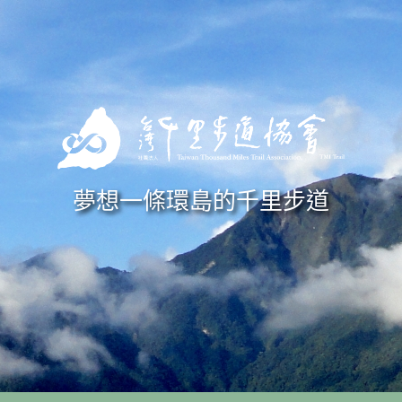
Skip to navigation
移至主內容
夢想一條環島的千里步道