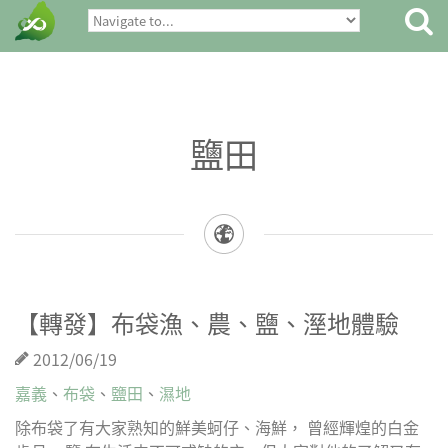
鹽田
【轉發】布袋漁、農、鹽、溼地體驗
2012/06/19
嘉義
、
布袋
、
鹽田
、
濕地
除布袋了有大家熟知的鮮美蚵仔、海鮮， 曾經輝煌的白金