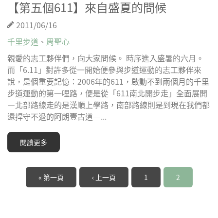
【第五個611】來自盛夏的問候
2011/06/16
千里步道
、
周聖心
親愛的志工夥伴們，向大家問候。 時序進入盛暑的六月。
而「6.11」對許多從一開始便參與步道運動的志工夥伴來
說，是個重要記憶：2006年的611，啟動不到兩個月的千里
步道運動的第一哩路，便是從「611南北開步走」全面展開
—北部路線走的是漢順上學路，南部路線則是到現在我們都
還捍守不退的阿朗壹古道—...
閱讀更多
頁面
« 第一頁
‹ 上一頁
1
2