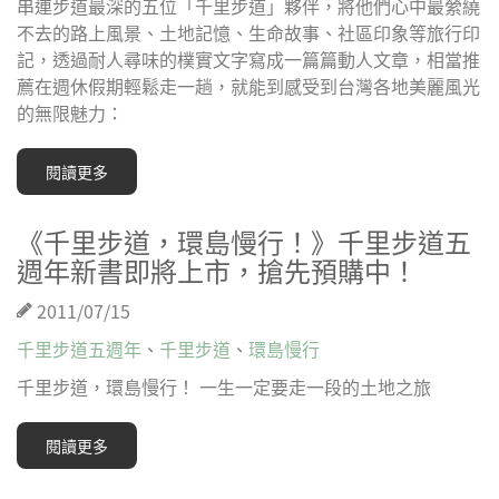
串連步道最深的五位「千里步道」夥伴，將他們心中最縈繞
不去的路上風景、土地記憶、生命故事、社區印象等旅行印
記，透過耐人尋味的樸實文字寫成一篇篇動人文章，相當推
薦在週休假期輕鬆走一趟，就能到感受到台灣各地美麗風光
的無限魅力：
閱讀更多
《千里步道，環島慢行！》千里步道五
週年新書即將上市，搶先預購中！
2011/07/15
千里步道五週年
、
千里步道
、
環島慢行
千里步道，環島慢行！ 一生一定要走一段的土地之旅
閱讀更多