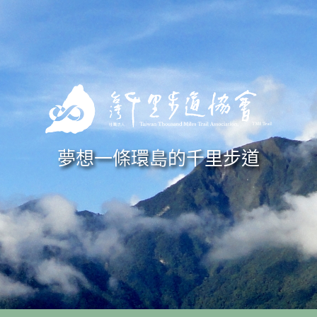
Skip to navigation
移至主內容
夢想一條環島的千里步道