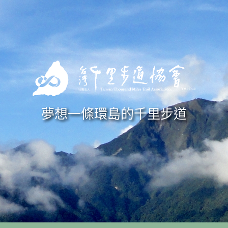
Skip to navigation
移至主內容
夢想一條環島的千里步道