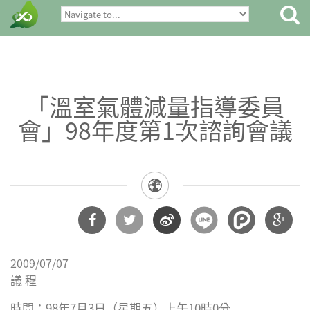
「溫室氣體減量指導委員
會」98年度第1次諮詢會議
分享
分享
分享
分享
2009/07/07
到
到
到微
到
議 程
Facebook
Twitter
博
Google
時間：98年7月3日（星期五）上午10時0分