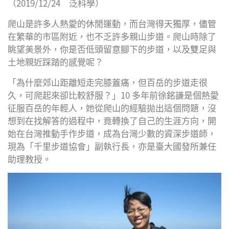
（2019/12/24 泛科學）
Facebook
Twitter
博
Google
爬山是許多人熱愛的休閒運動，而台灣得天獨厚，儘管
Plus
在繁華的市區附近，也不乏許多親山步道。爬山時除了
眺望美景外，你是否低頭留意腳下的步道，以及雙足與
土地親近踩踏的感覺呢？
「為什麼郊山距離短走完膝蓋痛，但百岳的步道走很
久，可爬起來卻比較舒服？」10 多年前徐銘謙是個熱愛
征服百岳的年輕人，她從爬山的經驗拋出這個問題，沒
想到在找解答的過程中，竟轉換了自己的生涯方向，開
始在台灣推動手作步道，成為台灣少數的資深步道師，
現為「千里步道協會」副執行長，亦是臺大國發所兼任
助理教授。