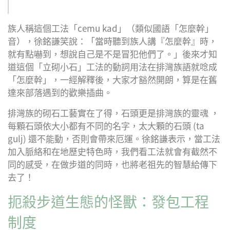
族人稱這個工法「cemu kad」（類似國語「怎麼幹」
音），徐銘謙笑說：「當時聽到族人講『怎麼幹』時，
就有點嚇到，想說自己是不是冒犯他們了。」後來才知
道這個「立砌小石」工法的動詞用法在排灣族語就唸成
「怎麼幹」，一經解釋後，大家才豁然開朗，算是在舊
達來部落遇到的歡樂插曲。
排灣族的砌石工藝實在了得，石頭更是排灣族的靈魂 ，
每顆石頭依大小都有不同的名字，太大顆的石頭 (ta
gulj) 還不能動，否則會帶來厄運。徐銘謙表示，當工法
加入脈絡和在地歷史特色時，我們看工法就會有截然不
同的感受，在做步道的同時，也將老祖先的智慧給傳下
去了！
扼殺步道生態的怪獸：發包工程
制度