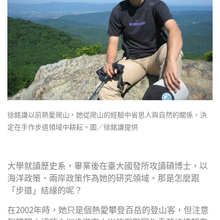
徐銘謙以前熱愛爬山，她從爬山的經驗中省思人與自然的關係，決
定在手作步道領域中耕耘。圖／徐銘謙提供
大學就讀歷史系，畢業後在臺大國發所攻讀碩博士，以
海洋政策、兩岸政策作為她的研究領域。那是怎麼跟
「步道」結緣的呢？
在2002年時，她只是個熱愛攀登百岳的登山客，但注意