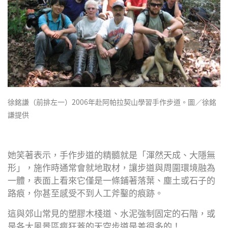
徐銘謙（前排左一）2006年赴阿帕拉契山學習手作步道。圖／徐銘
謙提供
她笑著表示，手作步道的精髓就是「渾然天成、大隱無
形」，施作時通常會就地取材，讓步道與周圍環境融為
一體，表面上看來它僅是一條鋪著落葉、塵土或石子的
路痕，你甚至感受不到人工斧鑿的痕跡。
這與郊山常見的塑膠木棧道、水泥強制固定的石階，或
是各大風景區瘋狂蓋的天空步道是差很多的！