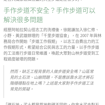
手作步道不安全？手作步道可以
解決很多問題
經歷阿帕拉契山徑志工的洗禮後，徐銘謙加入徐仁修、
小野、黃武雄辦理的「千里步道協會」，在 2007 年與林
務局合作開始「步道工作假期」，以志工自費出力的工
作假期形式，希望結合公民與志工的力量，以手作步道
的工法進行步道日常維護，喚起大眾對山林步道受到工
程過度破壞的問題。
然而，缺乏工程背景的人做步道安全嗎？山區常
見的土石流、山崩問題，不是應該靠水泥才將石
階穩穩黏在地上嗎？上述是大家對手作步道工法
常見的質疑。
「礫石地、泥土都是質地軟硬不同的，你拿水泥去黏石