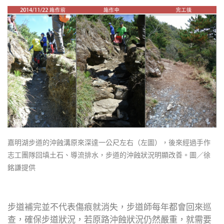
嘉明湖步道的沖蝕溝原來深達一公尺左右（左圖），後來經過手作
志工團隊回填土石、導流排水，步道的沖蝕狀況明顯改善。圖／徐
銘謙提供
步道補完並不代表傷痕就消失，步道師每年都會回來巡
查，確保步道狀況，若原路沖蝕狀況仍然嚴重，就需要