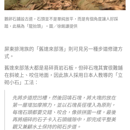
鵝卵石鋪設古道，石頭並不是單純放平，而是有個角度讓人好踩
踏，此稱為「龍抬頭」。圖／徐銘謙提供
屏東排灣族的「舊達來部落」則可見另一種步道修建方
式。
舊達來部落大都是易碎頁岩石板，但碎石塊其實很難鋪
在斜坡上、咬住地面，因此族人採用日本人教導的「立
砌小石」工法：
先將步道挖凹槽，然後回填石塊，將大塊的放在
第一層增加摩擦力，並以石塊長徑埋入為原則，
每塊石頭都要交錯、咬合，像排拼圖一樣，最後
再將細碎的石子卡入石頭縫隙中，即完成平整美
觀又兼顧水土保持的砌石步道。