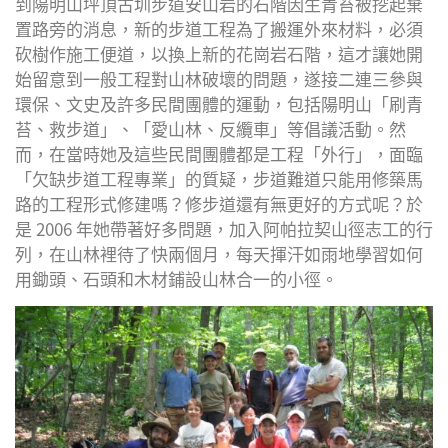
到陽明山坪頂古圳步道安山岩的石階因生青苔被挖起棄
置路旁的消息，新的步道工程為了搬運外來材料，必須
砍樹作施工便道，以換上新的花崗岩石階，這才讓她開
始留意到一般工程對山林破壞的問題，遂接二連三參與
環保、文史及許多民間團體的運動，包括陽明山「刷青
苔、救步道」、「愛山林、反纜車」等倡議活動。然
而，在當時她及這些民間團體都是工程「外行」，面臨
「欠缺步道工程專業」的質疑，步道難道只能用修築馬
路的工程形式修建嗎？修步道還有無更好的方式呢？於
是 2006 年她帶著好多問題，加入阿帕拉契山徑志工的行
列，在山林裡待了快兩個月，每天揮汗如雨地學習如何
用鋤頭、石頭和木材鋪設山林合一的小徑。