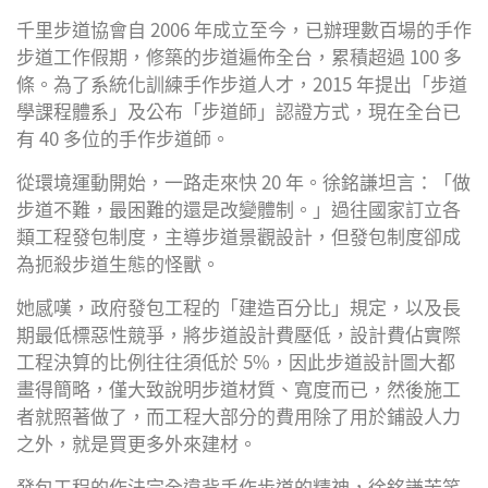
千里步道協會自 2006 年成立至今，已辦理數百場的手作
步道工作假期，修築的步道遍佈全台，累積超過 100 多
條。為了系統化訓練手作步道人才，2015 年提出「步道
學課程體系」及公布「步道師」認證方式，現在全台已
有 40 多位的手作步道師。
從環境運動開始，一路走來快 20 年。徐銘謙坦言：「做
步道不難，最困難的還是改變體制。」過往國家訂立各
類工程發包制度，主導步道景觀設計，但發包制度卻成
為扼殺步道生態的怪獸。
她感嘆，政府發包工程的「建造百分比」規定，以及長
期最低標惡性競爭，將步道設計費壓低，設計費佔實際
工程決算的比例往往須低於 5%，因此步道設計圖大都
畫得簡略，僅大致說明步道材質、寬度而已，然後施工
者就照著做了，而工程大部分的費用除了用於鋪設人力
之外，就是買更多外來建材。
發包工程的作法完全違背手作步道的精神，徐銘謙苦笑