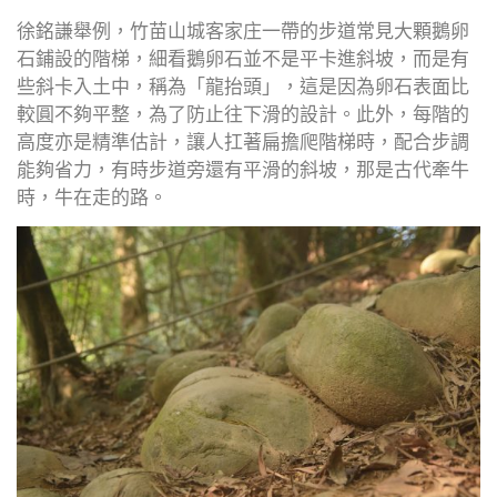
徐銘謙舉例，竹苗山城客家庄一帶的步道常見大顆鵝卵
石鋪設的階梯，細看鵝卵石並不是平卡進斜坡，而是有
些斜卡入土中，稱為「龍抬頭」，這是因為卵石表面比
較圓不夠平整，為了防止往下滑的設計。此外，每階的
高度亦是精準估計，讓人扛著扁擔爬階梯時，配合步調
能夠省力，有時步道旁還有平滑的斜坡，那是古代牽牛
時，牛在走的路。