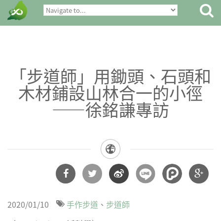
「步道師」用鋤頭、石頭和
木材鋪設山林合一的小徑
——徐銘謙專訪
分享
分享
分享
分享
2020/01/10
手作步道
步道師
到
到
到微
到