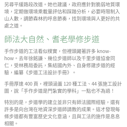
另尋平緩路段改道。她也建議，政府應針對脆弱地質環
境，定期做環境乘載量評估和踩踏分析，必要時限制入
山人數，調節森林的呼息節奏，找到環境與人更好的共
處之道。
師法大自然、耆老學修步道
手作步道的工法看似樸實，但裡頭藏著許多 know-
how。去年徐銘謙、幾位步道師以及千里步道協會同
仁，受林務局委託，集結國內外、自身修建步道的經
驗，編纂《步道工法設計手冊》。
手冊厚達 400 頁，裡頭涵蓋 120 種工法、44 張施工設計
圖，說「手作步道是門紮實的學科」一點也不為過！
特別的是，步道學的建立並非只有師法國際經驗，還有
許多是向台灣在地資深步道師請教的成果。這才發現每
條步道都有豐富歷史文化意涵，且與工法的施作是息息
相關。