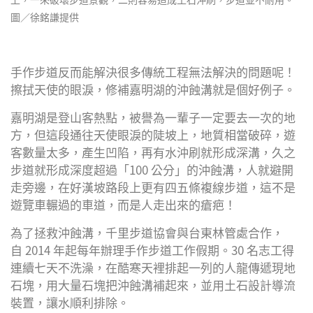
圖／徐銘謙提供
手作步道反而能解決很多傳統工程無法解決的問題呢！
擦拭天使的眼淚，修補嘉明湖的沖蝕溝就是個好例子。
嘉明湖是登山客熱點，被譽為一輩子一定要去一次的地
方，但這段通往天使眼淚的陡坡上，地質相當破碎，遊
客數量太多，產生凹陷，再有水沖刷就形成深溝，久之
步道就形成深度超過「100 公分」的沖蝕溝，人就避開
走旁邊，在好漢坡路段上更有四五條複線步道，這不是
遊覽車輾過的車道，而是人走出來的瘡疤！
為了拯救沖蝕溝，千里步道協會與台東林管處合作，
自 2014 年起每年辦理手作步道工作假期。30 名志工得
連續七天不洗澡，在酷寒天裡排起一列的人龍傳遞現地
石塊，用大量石塊把沖蝕溝補起來，並用土石設計導流
裝置，讓水順利排除。