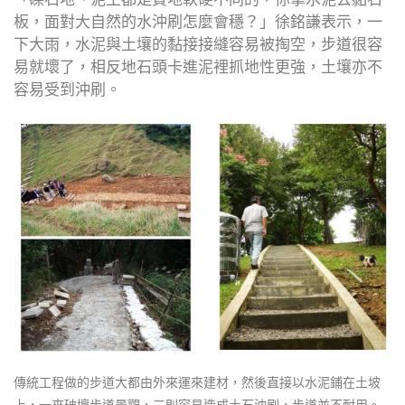
板，面對大自然的水沖刷怎麼會穩？」徐銘謙表示，一
下大雨，水泥與土壤的黏接接縫容易被掏空，步道很容
易就壞了，相反地石頭卡進泥裡抓地性更強，土壤亦不
容易受到沖刷。
傳統工程做的步道大都由外來運來建材，然後直接以水泥鋪在土坡
上，一來破壞步道景觀，二則容易造成土石沖刷，步道並不耐用。