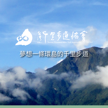
Skip to navigation
移至主內容
夢想一條環島的千里步道