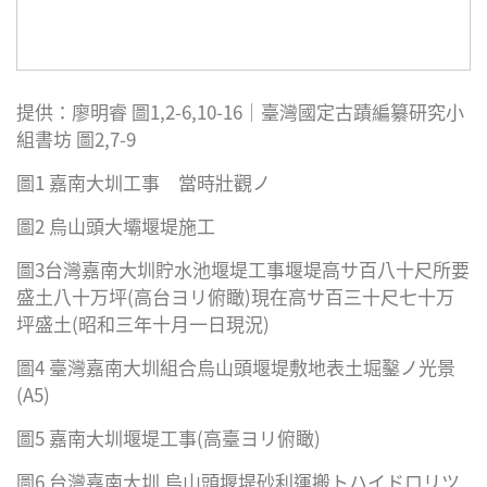
提供：廖明睿 圖1,2-6,10-16｜臺灣國定古蹟編纂研究小
組書坊 圖2,7-9
圖1 嘉南大圳工事 當時壯觀ノ
圖2 烏山頭大壩堰堤施工
圖3台灣嘉南大圳貯水池堰堤工事堰堤高サ百八十尺所要
盛土八十万坪(高台ヨリ俯瞰)現在高サ百三十尺七十万
坪盛土(昭和三年十月一日現況)
圖4 臺灣嘉南大圳組合烏山頭堰堤敷地表土堀鑿ノ光景
(A5)
圖5 嘉南大圳堰堤工事(高臺ヨリ俯瞰)
圖6 台灣嘉南大圳 烏山頭堰堤砂利運搬トハイドロリツ