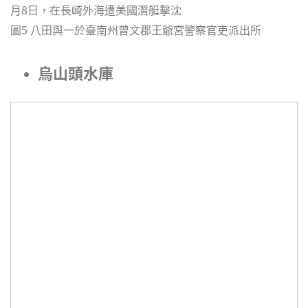
月8日，在長崎外海遭美國潛艇擊沈
圖5 八田與一於臺南州曾文郡王爺宮警察官吏派出所
烏山頭水庫