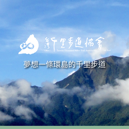
Skip to navigation
移至主內容
夢想一條環島的千里步道