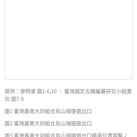
提供：廖明睿 圖1-6,10 ｜ 臺灣國定古蹟編纂研究小組書
坊 圖7-9
圖1 臺灣嘉南大圳組合烏山嶺隧道出口
圖2 臺灣嘉南大圳組合烏山嶺隧道出口
圖3 臺灣嘉南大圳組合烏山嶺隧道出口暗渠位置堀鑿ノ