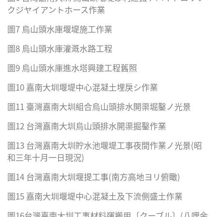
クジヤイアントホース作業
圖7 烏山頭水庫堰堤施工作業
圖8 烏山頭水庫灌溉水路工程
圖9 烏山頭水庫進水塔興建工程舊照
圖10 嘉南大圳堰堤中心混凝土埋戾シ作業
圖11 臺灣嘉南大圳組合烏山頭排水開渠堀鑿ノ光景
圖12 台灣嘉南大圳烏山頭排水開渠掘鑿作業
圖13 台灣嘉南大圳貯水池堰堤工事夜間作業ノ光景(昭
和三年十月一日現況)
圖14 台灣嘉南大圳堰提工事(南方高地ヨリ俯瞰)
圖15 嘉南大圳堰堤中心混凝土及下流側盛土作業
圖16台灣嘉南大圳工事材料運搬用〔クーブル〕(八哩余