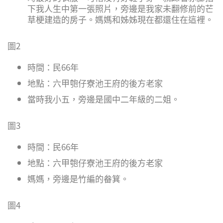
下我人生中第一張照片，旁邊是我家未翻修前的芒
草梗建造的房子。媽媽和姊姊現在都還住在這裡。
圖2
時間：民66年
地點：六甲匏仔寮池王府的後方老家
當時我小五，旁邊是國中二年級的二姐。
圖3
時間：民66年
地點：六甲匏仔寮池王府的後方老家
媽媽，旁邊是竹編的畚箕。
圖4