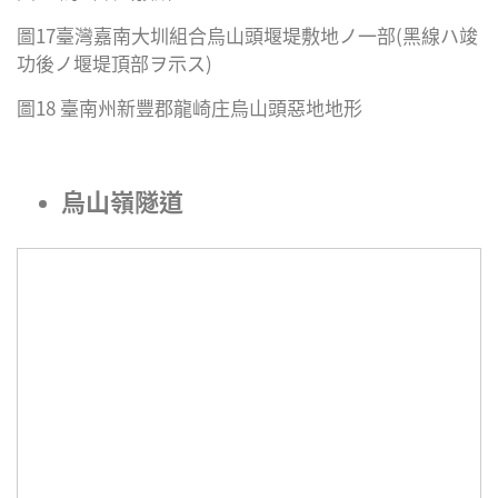
圖17臺灣嘉南大圳組合烏山頭堰堤敷地ノ一部(黑線ハ竣
功後ノ堰堤頂部ヲ示ス)
圖18 臺南州新豐郡龍崎庄烏山頭惡地地形
烏山嶺隧道