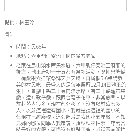
提供：林玉玲
圖1
時間：民66年
地點：六甲匏仔寮池王府的後方老家
老家在烏山頭水庫集水區，六甲瓠仔寮池王府廟的
後方。池王府初一十五都有祭祀活動，廟裡會準備
一桶飯跟六道菜祭拜天兵天將，再辦個5-6桌請參
與的村民吃。最盛大的是每年農曆12月14日池王爺
生日，會擺十幾二十桌的流水席，有二十幾蓬布袋
戲，還有歌仔戲，跟兩台電子花車，非常熱鬧。以
前村落人很多，現在都外移了，沒有以前這麼多
人，以前這裡還有國小，我就是讀這裡的國小的，
但現在已經廢校。這張照片是我國小五年級，不知
兄姊的哪位同學去我家玩，說妺妹來拍照，穿著當
時最好的衣服，可惜沒有好鞋子穿，就踩著赤腳拍