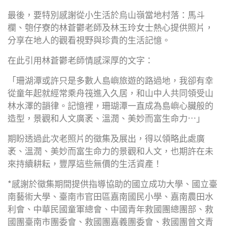
最後，要特別感謝從小生活於烏山嶺當地村落：馬斗
欄、匏仔寮的林蒼鬱老師及林玉玲女士熱心提供照片，
分享在地人的觀看視野與珍貴的生活記憶。
在此引用林蒼鬱老師情感深厚的文字：
「珊湖潭或許只是多數人島嶼旅遊的路過地，我卻有幸
從童年起就經常乘舟筏進入久居，和山中人共同領受山
林水澤的韻律。記憶裡，珊瑚潭一直成為島嶼心臟般的
造型，景觀和人文廣袤、溫潤、美妙而富生命力…」
期盼透過此次老照片的徵集及展出，得以領略此處廣
袤、溫潤、美妙而富生命力的景觀和人文，也期許在未
來持續耕耘，豐厚這些無價的生活資產！
*感謝於徵集期間提供指導協助的國立成功大學、國立臺
南藝術大學、臺南市官田區嘉南國民小學、嘉南農田水
利會、中華民國童軍總會、中國青年救國團總團部、救
國團臺南市團委會、救國團嘉義團委會、救國團曾文青