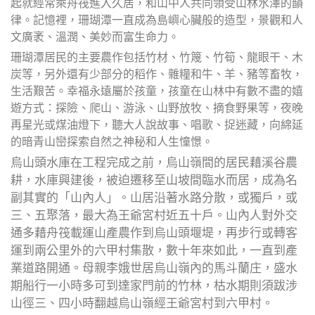
起就經常乘舟筏進入久居，和山中人共同領受山林水澤的韻
律。記憶裡，珊瑚潭一直成為島嶼心臟般的造型，景觀和人
文廣袤、溫潤、美妙而富生命力。
珊瑚潭居民的主要農作包括竹材、竹篾、竹筍、龍眼干、木
炭等，另外還有少部分的稻作、雜糧和牛、羊、豬等畜牧，
生活艱苦。幸福永遠屬於孩童，孩童在山林中有數不盡的嬉
遊方式：探險、爬山、游泳、山野放牧、摘食野果等，夜晚
再星光或煤油燈下，聽大人說故事、唱歌、捉迷藏，向綿延
的暗青山巒探索自然之神秘和人生憧憬。
烏山頭水庫在工程完成之前，烏山嶺間的居民藉溪谷農
耕，水庫興建後，被迫遷移至山坡間臨水而居，成為名
副其實的「山內人」。山居沿著水路分散，或獨戶，或
三、五聚落，最大為王爺宮村近五十戶。山內人對外交
通多藉舟筏載運山產農作到烏山頭堰堤，再步行或轉客
運到兩公里外的六甲村集散，數十年來如此，一直到產
業道路開通。母親李娥世居烏山嶺內的馬斗蘭庄，盛水
期船行一小時多可到達家門前的竹林，枯水期則須跋涉
山徑三、四小時翻越烏山嶺經王爺宮村到六甲村。