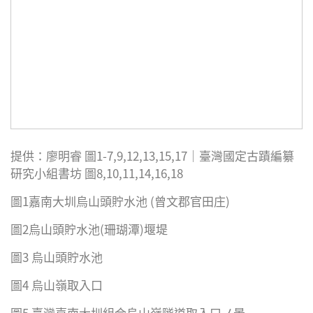
提供：廖明睿 圖1-7,9,12,13,15,17｜臺灣國定古蹟編纂
研究小組書坊 圖8,10,11,14,16,18
圖1嘉南大圳烏山頭貯水池 (曾文郡官田庄)
圖2烏山頭貯水池(珊瑚潭)堰堤
圖3 烏山頭貯水池
圖4 烏山嶺取入口
圖5 臺灣嘉南大圳組合烏山嶺隧道取入口ノ景