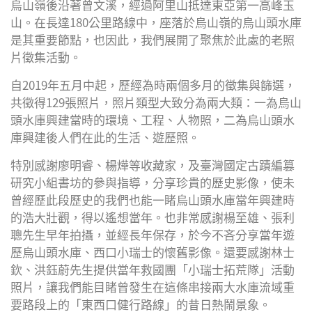
烏山嶺後沿著曾文溪，經過阿里山抵達東亞第一高峰玉
山。在長達180公里路線中，座落於烏山嶺的烏山頭水庫
Plus
是其重要節點，也因此，我們展開了聚焦於此處的老照
片徵集活動。
自2019年五月中起，歷經為時兩個多月的徵集與篩選，
共徵得129張照片，照片類型大致分為兩大類：一為烏山
頭水庫興建當時的環境、工程、人物照，二為烏山頭水
庫興建後人們在此的生活、遊歷照。
特別感謝廖明睿、楊燁等收藏家，及臺灣國定古蹟編篡
研究小組書坊的參與指導，分享珍貴的歷史影像，使未
曾經歷此段歷史的我們也能一睹烏山頭水庫當年興建時
的浩大壯觀，得以遙想當年。也非常感謝楊至雄、張利
聰先生早年拍攝，並經長年保存，於今不吝分享當年遊
歷烏山頭水庫、西口小瑞士的懷舊影像。還要感謝林士
欽、洪鈺蔚先生提供當年救國團「小瑞士拓荒隊」活動
照片，讓我們能目睹曾發生在這條串接兩大水庫流域重
要路段上的「東西口健行路線」的昔日熱鬧景象。