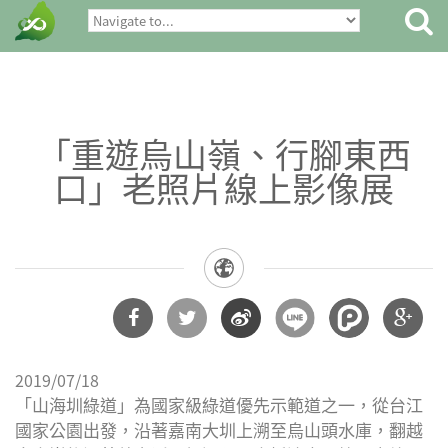
「重遊烏山嶺、行腳東西
口」老照片線上影像展
分享
分享
分享
分享
2019/07/18
到
到
到微
到
「山海圳綠道」為國家級綠道優先示範道之一，從台江
國家公園出發，沿著嘉南大圳上溯至烏山頭水庫，翻越
Facebook
Twitter
博
Google