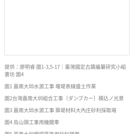
提供：廖明睿 圖1-3,5-17｜臺灣國定古蹟編纂研究小組
書坊 圖4
圖1 嘉南大圳水源工事 堰堤表線盛土作業
圖2台灣嘉南大圳組合工事〔ダンブカー〕積込ノ光景
圖3 嘉南大圳水源工事 築堤材料大內庄砂利採取場
圖4 烏山頭工事用機關車
圖5 嘉南大圳堰堤築造用砂利運搬