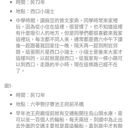
時間：民72年
地點：西口小瑞士
中學時期，讀麻豆的曾文家商，同學時常來家裡
玩。因為從小住在這裡，很習慣了，也不知道這裡
有什麼吸引人的地方，但是同學們都很喜歡來我家
這裡玩，每次都不同人來，通常都是週六中午下課
後一起跟著我回家住一晚，隔天再一起到附近郊
遊。這張照片是西口小瑞士，小瑞士是後來大家才
這樣叫的，以前就是說西口。從我家有一條小路可
以到西口，走路約半小時，現在這條路已經不在
了。
圖5
時間：民72年
地點：六甲匏仔寮池王府前吊橋
早年池王府廟埕前就有交通船開往烏山頭水庫，是
可以坐一百個人的輪船，每天兩班，到國中為止出
去外面的交通主要就是靠這輪船，直到高中才有縣