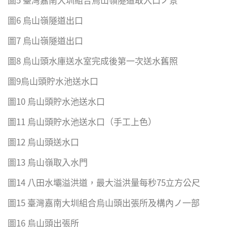
圖6 烏山嶺隧道出口
圖7 烏山嶺隧道出口
圖8 烏山頭水庫送水室完成後第一次送水舊照
圖9烏山頭貯水池送水口
圖10 烏山頭貯水池送水口
圖11 烏山頭貯水池送水口（手工上色）
圖12 烏山頭送水口
圖13 烏山嶺取入水門
圖14 八田水壩溢洪道，最大溢洪量每秒75立方公尺
圖15 臺灣嘉南大圳組合烏山頭出張所及構內ノ一部
圖16 烏山頭出張所