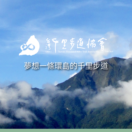
Skip to navigation
移至主內容
夢想一條環島的千里步道