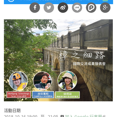
mess
分享
分享
分享
分享
到
到
到微
到
Facebook
Twitter
博
Google
Plus
活動日期
2018-10-16 19:00
至
21:05
加入 Google 行事曆
(link is