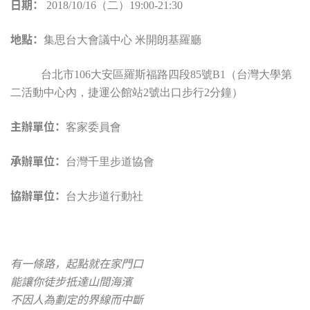
日期：
2018/10/16（二）19:00-21:30
地點：
集思台大會議中心 米開朗基羅廳
台北市106大安區羅斯福路四段85號B1（台灣大學第
二活動中心內，捷運公館站2號出口步行2分鐘）
主辦單位：
客家委員會
承辦單位：
台灣千里步道協會
協辦單位：
台大步道行動社
有一條路，起點就在家門口
能讓你徒步抵達山間海濱
不因人為劃定的界線而中斷