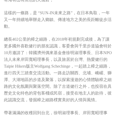
這樣的一條路，是 “SUN-IN未來之路”，在日本鳥取，一年
又一年持續地舉辦走入鄉鎮、傳達地方之美的長距離徒步活
動。
總長402公里的樟之細路，在2018年初規劃完成後，為了讓
更多國外喜歡健行的朋友認識，客委會與千里步道協會特於
10月邀請了：韓國濟州偶來基金會徐明淑理事長、日本NPO
法人未來岸田寬昭理事長，以及旅居於台灣、熱愛健行的
Taipie Hikers版主Wolfgang Schechinge，一起踏上樟之細路，
進行四天三踏查交流活動。一路走訪關西、北埔、峨嵋、獅
潭、大湖地區的步道及聚落，以探索漫遊的心情體驗樟之細
路的文化氛圍與聚落空間。除了古道健行之外，也投宿在具
歷史文化特色的背包客棧或民宿，接受在地主人的款待，彼
此認識交流，發掘樟之細路樸實美好的人情與風情。
帶著滿滿的收穫回到台北，徐明淑理事長、岸田寬昭理事