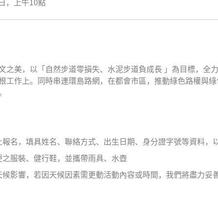
2日，上午10點
文之美，以「自然步道零損失、水泥步道負成長 」為目標，全
根工作上。同時串連環島路網，在都會市區，推動綠色路權與綠
。
上報名，填具姓名、聯絡方式、出生日期、身分證字號等資料，
便之服裝、健行鞋，並攜帶雨具、水壺
天候影響，若因天候因素需更動活動內容或時間，我們將盡力妥