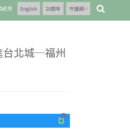
款支持
English
20週年
守護網
(link is
external)
進台北城─福州
close this
message.