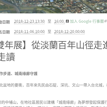
2018-12-23 13:30
至
16:00
加入 Google 行事曆
(
動日期
2018-11-06 10:00
至
2018-12-20 00:00
名日期
北雙年展】從淡蘭百年山徑走
走讀
作步道、城南綠廊守護
北盆地的要衝，百年來先民由石碇、深坑、文山一帶入台北城，
發威脅的中埔山，在地社區居民以建構「城南綠廊」為夢想發起保護