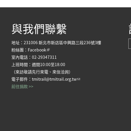
與我們聯繫
地址：231006 新北市新店區中興路三段236號3樓
(link is external)
粉絲團：
Facebook
室內電話：02-29347311
上班時間：週間10:00至18:00
（來訪敬請先行來電、來信洽詢）
(link sends e-mail)
電子郵件：
tmitrail@tmitrail.org.tw
前往捐款 >>