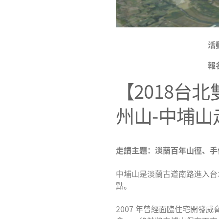
活
報
【2018台
州山-中埔山
走讀主題：淡蘭百年山徑、手
中埔山是淡蘭古道南路進入台
點。
2007 年曾經面臨住宅開