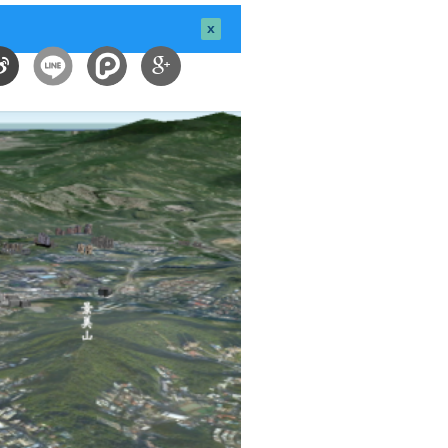
close this
message.
享
分享
微
到
博
Google
Plus