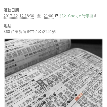
分享
分享
分享
分享
活動日期
到
到
到微
到
2017-12-12 18:30
至
21:00
加入 Google 行事曆
(link is
Facebook
Twitter
博
Google
externa
地點
Plus
360
苗栗縣
苗栗市
至公路251號