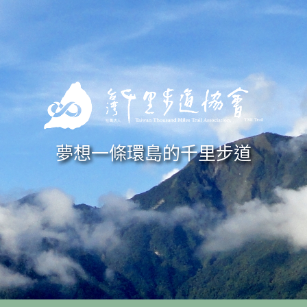
Skip to navigation
移至主內容
夢想一條環島的千里步道