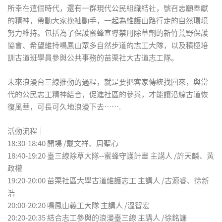
所幸在這個時代，還有一群現代公民組織結社，號召志願奉獻
的精神，帶動大家挽袖動手，一起為維護山路行走的自然環境
努力維持。包括為了保護蜜蜂宣導禁用除草劑的新竹荒野保護
協會、希望維持鳴鳳山眾多自然步道的志工大隊，以及積極培
訓古道班學員參與公共事務的苗栗社大古道志工隊。
未來浪漫台三線推動的過程，就是要把客家傳統找回來，與當
代的公民志工精神結合，促進社區的參與，才能讓沿線古道恢
復風華，可長可久地浪漫下去…….
活動流程│
18:30-18:40 開場 /戴文祥、周聖心
18:40-19:20 臺三線除草大隊--蜜蜂守護計畫 主講人 /許天麟、黃
政權
19:20-20:00 苗栗社區大學古道維護志工 主講人 /古源睿、徐新
浩
20:00-20:20 鳴鳳山義工大隊 主講人 /溫智宏
20:20-20:35 結合志工參與的浪漫臺三線 主講人 /徐銘謙