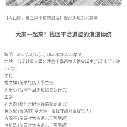
【內山腳，臺三線不遠的浪漫】自然步道系列論壇
大家一起來！找回平治道塗的浪漫傳統
時間│2017/12/12(二) 18:30pm-21:00pm
地點│苗栗社區大學：建臺中學西棟大樓會議室(苗栗市至公路
251號)
主持│
戴文祥 (苗栗社區大學主任)
周聖心 (台灣千里步道協會執行長)
主講│
許天麟 (新竹荒野保護協會副會長)
黃政權 (台3線割草大隊─蜜蜂守護計畫提案人)
古源睿 (苗栗社大古道志工隊講師)
徐新浩 (苗栗社大古道志工隊講師)