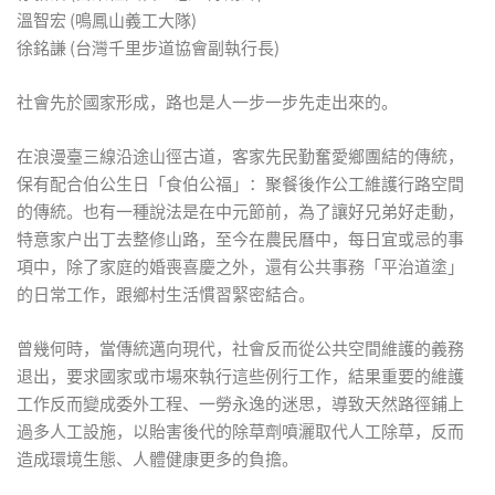
溫智宏 (鳴鳳山義工大隊)
徐銘謙 (台灣千里步道協會副執行長)
社會先於國家形成，路也是人一步一步先走出來的。
在浪漫臺三線沿途山徑古道，客家先民勤奮愛鄉團結的傳統，
保有配合伯公生日「食伯公福」：聚餐後作公工維護行路空間
的傳統。也有一種說法是在中元節前，為了讓好兄弟好走動，
特意家戶出丁去整修山路，至今在農民曆中，每日宜或忌的事
項中，除了家庭的婚喪喜慶之外，還有公共事務「平治道塗」
的日常工作，跟鄉村生活慣習緊密結合。
曾幾何時，當傳統邁向現代，社會反而從公共空間維護的義務
退出，要求國家或市場來執行這些例行工作，結果重要的維護
工作反而變成委外工程、一勞永逸的迷思，導致天然路徑鋪上
過多人工設施，以貽害後代的除草劑噴灑取代人工除草，反而
造成環境生態、人體健康更多的負擔。