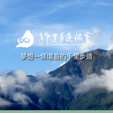
Skip to navigation
移至主內容
夢想一條環島的千里步道