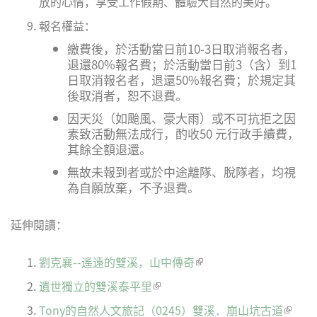
放的心情，享受工作假期、體驗大自然的美好。
報名權益：
繳費後，於活動當日前10-3日取消報名者，
退還80%報名費；於活動當日前3（含）到1
日取消報名者，退還50%報名費；於規定其
後取消者，恕不退費。
因天災（如颱風、豪大雨）或不可抗拒之因
素致活動無法成行，酌收50 元行政手續費，
其餘全額退還。
無故未報到者或於中途離隊、脫隊者，均視
為自願放棄，不予退費。
延伸閱讀：
劉克襄--遙遠的雙溪，山中傳奇
(link is external)
遺世獨立的雙溪泰平里
(link is external)
Tony的自然人文旅記（0245）雙溪．崩山坑古道
(link is