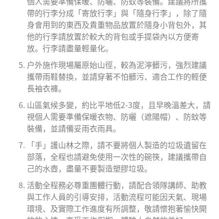
個人需要準備保暖、防曬、防蚊等裝備。建議將所攜
帶的行李分成「寄放行李」與「隨身行李」，除了隨
身會用到的東西及貴重物品放置於隨身小背包外，其
他的行李請放置於較大的背包或手提袋內以方便寄
放。行李請盡量輕量化。
戶外施作現場屬原始山徑，較為泥濘髒污，強烈建議
攜帶雨鞋替換，並請穿著不怕髒污、適合工作的輕便
長袖衣褲。
山區氣候多變，約比平地低2-3度，且早晚溫差大，請
視個人需要準備保暖衣物、防曬（遮陽帽）、防蚊等
裝備，並請備妥雨衣雨具。
「手」護山林之際，請不要將個人製造的垃圾遺留在
部落，全程也請避免使用一次性的碗筷，建議攜帶自
己的水壺，盡量不要製造塑膠垃圾。
活動全程務必尊重團體行動，請配合領隊講師、助教
與工作人員的引導安排，活動流程可能因天氣、現場
環境、及實際工作進度有所調整，敬請懷抱著愉快開