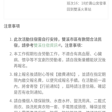
班次16：18於壽山宮發車
回到雙溪火車站
注意事項
此次活動住宿需自行安排，雙溪市區有數間合法民
宿，請參考
雙溪住宿資訊
(link is external)
。
注意事項：
本工作假期包含勞動工作，不適合有高血壓、心臟
病、懷孕等不宜劇烈勞動者，請自我衡量體能狀況後
再報名。
線上報名後請耐心等候【繳費通知】，並請在指定期
限內繳交報名費，以便完成報名手續。在活動前一週
內，將會寄發【行前通知】，屆時請注意信箱，確認
是否有收到通知。
請自備個人環保碗筷、水壺水杯、盥洗用具、二截式
雨衣、換洗乾爽衣物一套、手電筒或頭燈、睡袋並視