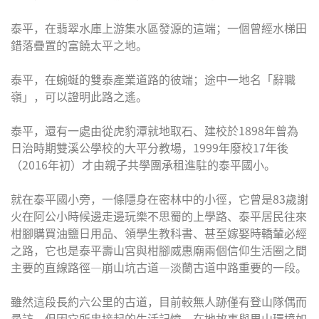
泰平，在翡翠水庫上游集水區發源的這端；一個曾經水梯田
錯落疊置的富饒太平之地。
泰平，在蜿蜒的雙泰產業道路的彼端；途中一地名「辭職
嶺」，可以證明此路之遙。
泰平，還有一處由從虎豹潭就地取石、建校於1898年曾為
日治時期雙溪公學校的大平分教場，1999年廢校17年後
（2016年初）才由親子共學團承租進駐的泰平國小。
就在泰平國小旁，一條隱身在密林中的小徑，它曾是83歲謝
火在阿公小時候邊走邊玩樂不思蜀的上學路、泰平居民往來
柑腳購買油鹽日用品、領學生教科書、甚至嫁娶時轎輦必經
之路，它也是泰平壽山宮與柑腳威惠廟兩個信仰生活圈之間
主要的直線路徑—崩山坑古道—淡蘭古道中路重要的一段。
雖然這段長約六公里的古道，目前較無人跡僅有登山隊偶而
尋訪，但因它所串接起的生活記憶、在地故事與里山環境如