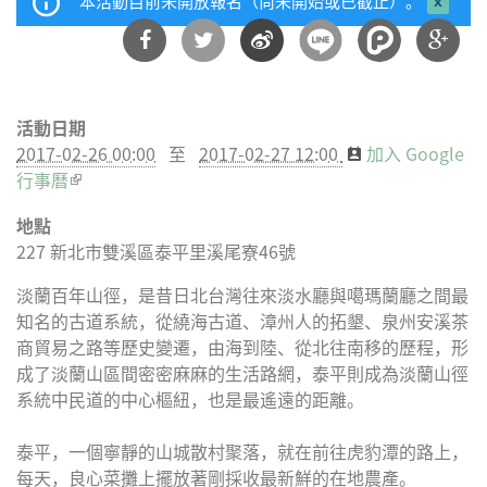
本活動目前未開放報名（尚未開始或已截止）。
close 
mess
分享
分享
分享
分享
活動日期
到
到
到微
到
2017-02-26 00:00
至
2017-02-27 12:00
加入 Google
Facebook
Twitter
博
Google
行事曆
(link is external)
Plus
地點
227
新北市
雙溪區
泰平里溪尾寮46號
淡蘭百年山徑，是昔日北台灣往來淡水廳與噶瑪蘭廳之間最
知名的古道系統，從繞海古道、漳州人的拓墾、泉州安溪茶
商貿易之路等歷史變遷，由海到陸、從北往南移的歷程，形
成了淡蘭山區間密密麻麻的生活路網，泰平則成為淡蘭山徑
系統中民道的中心樞紐，也是最遙遠的距離。
泰平，一個寧靜的山城散村聚落，就在前往虎豹潭的路上，
每天，良心菜攤上擺放著剛採收最新鮮的在地農產。