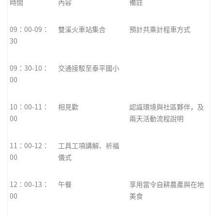
時間
內容
備註
09：00-09：
雙溪火車站集合
預計共乘計程車方式
30
09：30-10：
交通接駁至泰平國小
00
10：00-11：
相見歡
認識環境與社區夥伴，及
00
兩天活動流程說明
11：00-12：
工具工項講解、祈福
00
儀式
12：00-13：
午餐
享用當令自耕農產與在地
00
美食