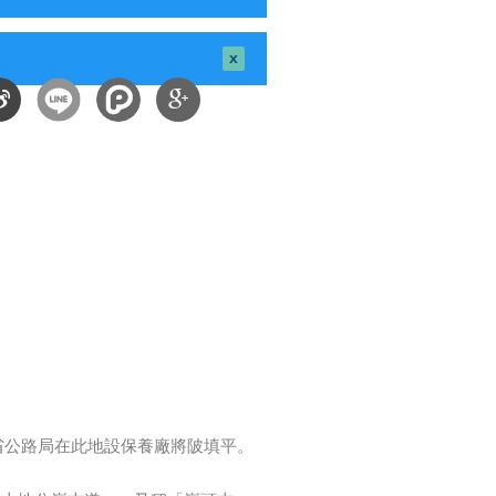
close this
message.
享
分享
link is external)
微
到
博
Google
Plus
省公路局在此地設保養廠將陂填平。