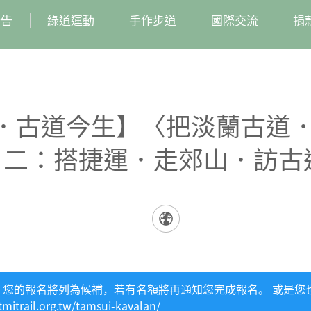
公告
綠道運動
手作步道
國際交流
捐
．古道今生】〈把淡蘭古道
二：搭捷運．走郊山．訪古
，您的報名將列為候補，若有名額將再通知您完成報名。 或是您
trail.org.tw/tamsui-kavalan/