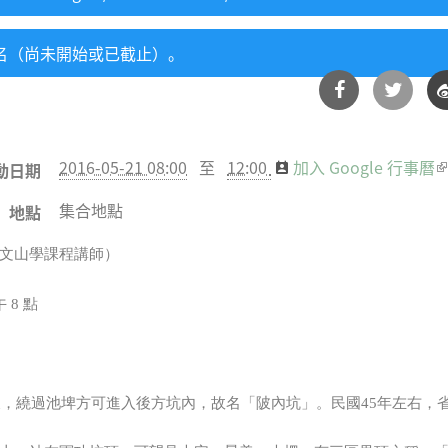
名（尚未開始或已截止）。
分享
分享
分
2016-05-21 08:00
至
12:00
加入 Google 行事曆
(
動日期
到
到
到
集合地點
Facebook
Twitter
地點
文山學課程講師）
午 8 點
大陂，繞過池埤方可進入後方坑內，故名「陂內坑」。民國45年左右，