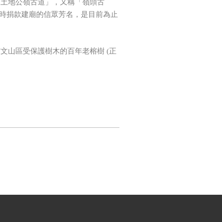
「土地公嶺古道」，又稱「嶺頭古
當時捐款建廟的信眾芳名，是目前為止
文山區受保護樹木的百年老榕樹 (正