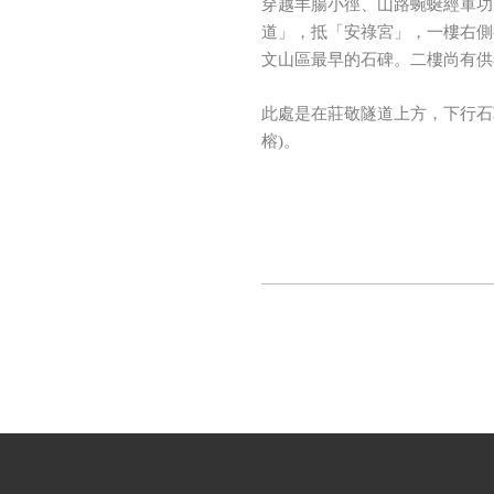
穿越羊腸小徑、山路蜿蜒經軍功
道」，抵「安祿宮」，一樓右側
文山區最早的石碑。二樓尚有供
此處是在莊敬隧道上方，下行石
榕)。