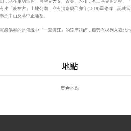
山，站在軍功坑頂，可望見大安、景美、木柵，有三區界頂之稱。
有座「庇祐宮」土地公廟，立有清嘉慶己卯年(1819)重修碑，記載
奉孫中山及蔣中正雕塑。
軍巖供奉的是傳說中『一葦渡江』的達摩祖師，廟旁有棵列入臺北市
地點
集合地點