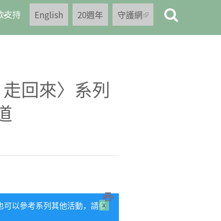
款支持
English
20週年
守護網
(link is
external)
．走回來〉系列
道
也可以參考系列其他活動，請參
close this
message.