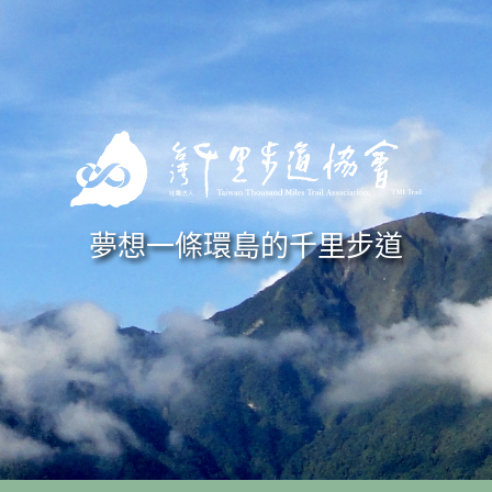
Skip to navigation
移至主內容
夢想一條環島的千里步道