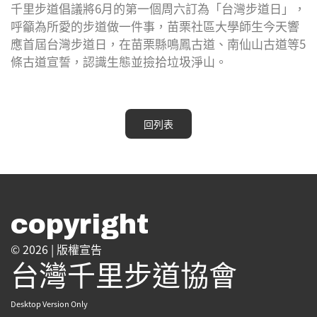
千里步道倡議將6月的第一個周六訂為「台灣步道日」，
Plus
呼籲為所愛的步道做一件事，苗栗社區大學師生今天響
應首屆台灣步道日，在苗栗縣鳴鳳古道、南仙山古道等5
條古道宣誓，認識生態並撿拾垃圾淨山。
回列表
copyright
© 2026 |
版權宣告
台灣千里步道協會
Desktop Version Only