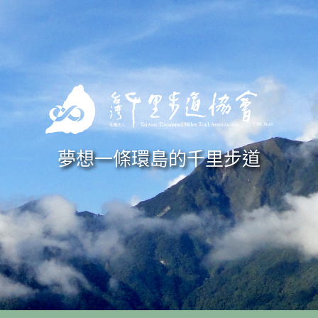
Skip to navigation
移至主內容
夢想一條環島的千里步道