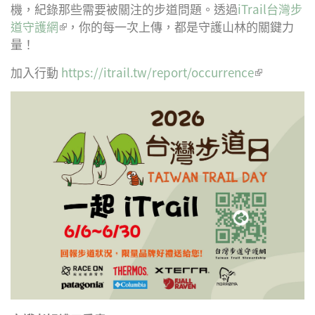
機，紀錄那些需要被關注的步道問題。透過
iTrail台灣步
道守護網
(link is external)
，你的每一次上傳，都是守護山林的關鍵力
量！
加入行動
https://itrail.tw/report/occurrence
(link is
external)