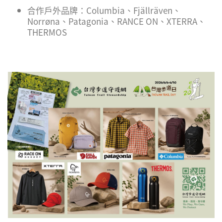
合作戶外品牌：Columbia、Fjällräven、
Norrøna、Patagonia、RANCE ON、XTERRA、
THERMOS