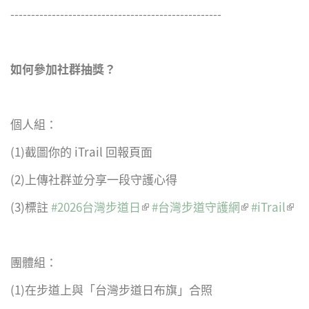
---------------------------------------------------
如何參加社群抽獎？
個人組：
(1)截圖你的 iTrail 回報頁面
(2)上傳社群並分享一段守護心得
(3)標註
#2026台灣步道日
(link is external)
#台灣步道守護網
(link is
#iTrail
(link
external)
exte
團體組：
(1)在步道上與「台灣步道日布旗」合照