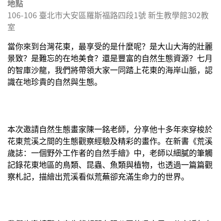
地點
106-106
臺北市
大安區
羅斯福路四段1號 新生教學館302教
室
當你來到台灣花東，最享受的是什麼呢？是大山大海的壯麗
景致？是難忘的在地美食？還是豐富的自然生態資源？七月
的智庫沙龍，我們將帶領大家一同踏上花東的海岸山脈，認
識在地珍貴的自然與生態。
本次邀請自然生態畫家陳一銘老師，分享他十多年來穿梭於
花東荒溪之間的生態觀察經驗及精彩的畫作。在新書《荒溪
歲誌：一個野外工作者的自然手繪》中，老師以細膩的筆觸
記錄花東地區的鳥類、昆蟲、魚類與植物，也透過一篇篇觀
察札記，描繪出荒溪看似荒蕪卻充滿生命力的世界。