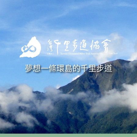
Skip to navigation
移至主內容
夢想一條環島的千里步道