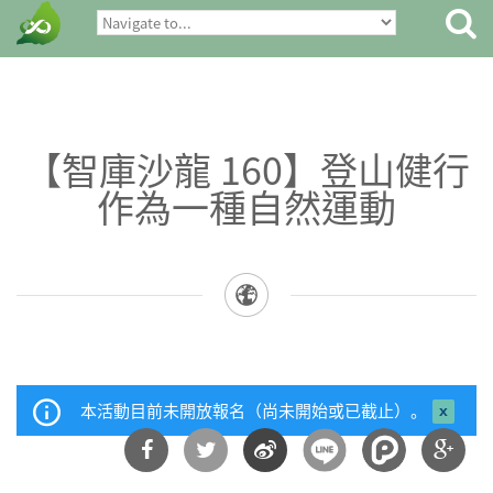
【智庫沙龍 160】登山健行
作為一種自然運動
本活動目前未開放報名（尚未開始或已截止）。
close 
mess