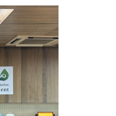
ter
博
Google
Plus