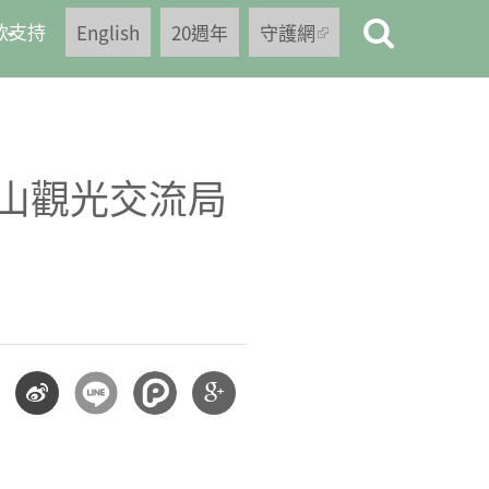
款支持
English
20週年
守護網
(link is
external)
山觀光交流局
分享
分享
到微
到