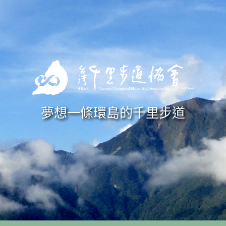
Skip to navigation
移至主內容
夢想一條環島的千里步道