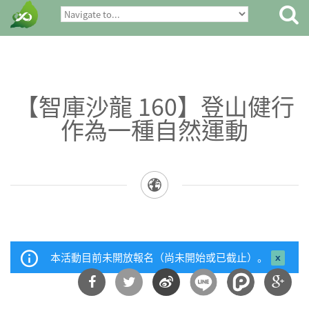
【智庫沙龍 160】登山健行
作為一種自然運動
本活動目前未開放報名（尚未開始或已截止）。
close 
mess