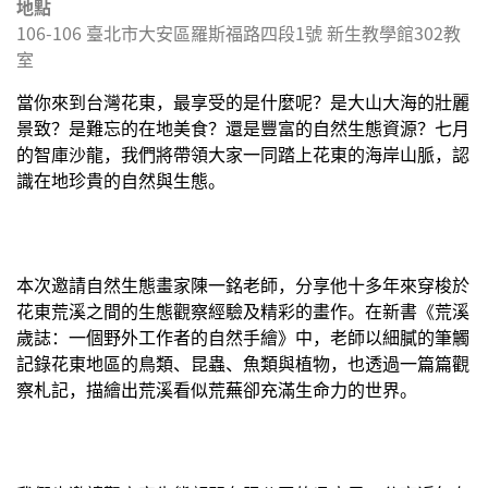
地點
106-106
臺北市
大安區
羅斯福路四段1號 新生教學館302教
室
當你來到台灣花東，最享受的是什麼呢？是大山大海的壯麗
景致？是難忘的在地美食？還是豐富的自然生態資源？七月
的智庫沙龍，我們將帶領大家一同踏上花東的海岸山脈，認
識在地珍貴的自然與生態。
本次邀請自然生態畫家陳一銘老師，分享他十多年來穿梭於
花東荒溪之間的生態觀察經驗及精彩的畫作。在新書《荒溪
歲誌：一個野外工作者的自然手繪》中，老師以細膩的筆觸
記錄花東地區的鳥類、昆蟲、魚類與植物，也透過一篇篇觀
察札記，描繪出荒溪看似荒蕪卻充滿生命力的世界。